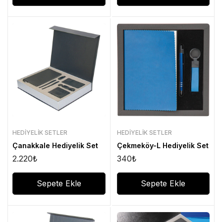
HEDIYELIK SETLER
HEDIYELIK SETLER
Çanakkale Hediyelik Set
Çekmeköy-L Hediyelik Set
2.220
₺
340
₺
Sepete Ekle
Sepete Ekle