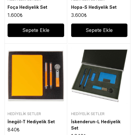
Foça Hediyelik Set
Hopa-S Hediyelik Set
1.600
₺
3.600
₺
Sepete Ekle
Sepete Ekle
HEDIYELIK SETLER
HEDIYELIK SETLER
İnegöl-T Hediyelik Set
İskenderun-L Hediyelik
Set
840
₺