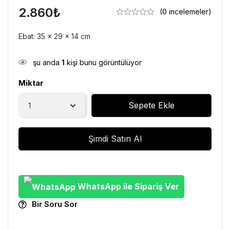
2.860
₺
(0 incelemeler)
Ebat: 35 x 29 x 14 cm
şu anda
1
kişi bunu görüntülüyor
Miktar
Sepete Ekle
Şimdi Satın Al
WhatsApp ile Sipariş Ver
Bir Soru Sor