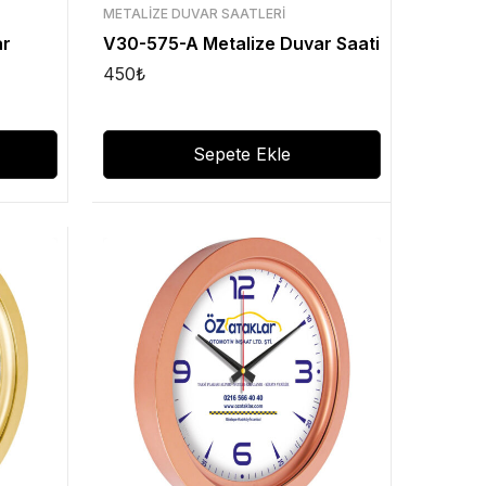
METALIZE DUVAR SAATLERI
ar
V30-575-A Metalize Duvar Saati
450
₺
Sepete Ekle