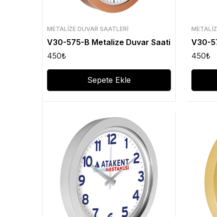
METALIZE DUVAR SAATLERI
METALIZ
V30-575-B Metalize Duvar Saati
V30-57
450
₺
450
₺
Sepete Ekle