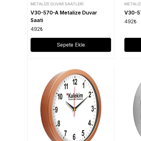
METALIZE DUVAR SAATLERI
METALIZ
V30-570-A Metalize Duvar
V30-57
Saati
492
₺
492
₺
Sepete Ekle