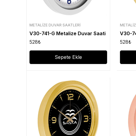
METALIZE DUVAR SAATLERI
METALIZ
V30-741-G Metalize Duvar Saati
V30-74
528
₺
528
₺
Sepete Ekle