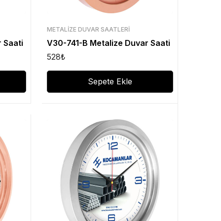
METALIZE DUVAR SAATLERI
 Saati
V30-741-B Metalize Duvar Saati
528
₺
Sepete Ekle