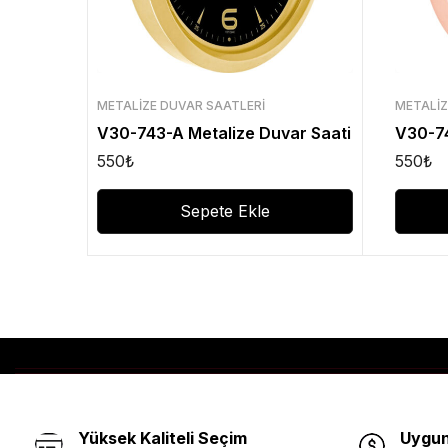
METALIZE DUVAR SAATLERI
METALIZ
V30-743-A Metalize Duvar Saati
V30-74
550
₺
550
₺
Sepete Ekle
Yüksek Kaliteli Seçim
Uygun