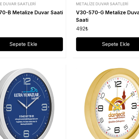
E DUVAR SAATLERI
METALIZE DUVAR SAATLERI
0-B Metalize Duvar Saati
V30-570-G Metalize Duv
Saati
492
₺
Sepete Ekle
Sepete Ekle