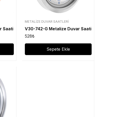
METALIZE DUVAR SAATLERI
r Saati
V30-742-G Metalize Duvar Saati
528
₺
Sepete Ekle