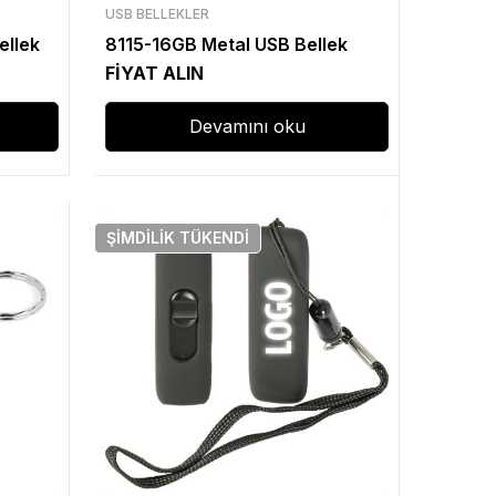
USB BELLEKLER
ellek
8115-16GB Metal USB Bellek
FİYAT ALIN
Devamını oku
ŞIMDILIK
TÜKENDI