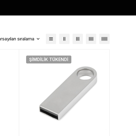
rsayılan sıralama
ŞIMDILIK
TÜKENDI