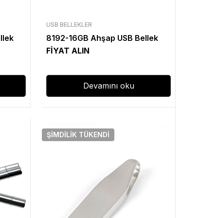
USB BELLEKLER
llek
8192-16GB Ahşap USB Bellek
FİYAT ALIN
Devamını oku
ŞIMDILIK
TÜKENDI