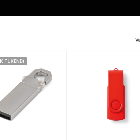
Va
IK
TÜKENDI