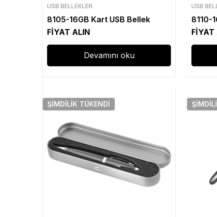
USB BELLEKLER
USB BEL
8105-16GB Kart USB Bellek
8110-1
FİYAT ALIN
FİYAT
Devamını oku
ŞIMDILIK
TÜKENDI
ŞIMDIL