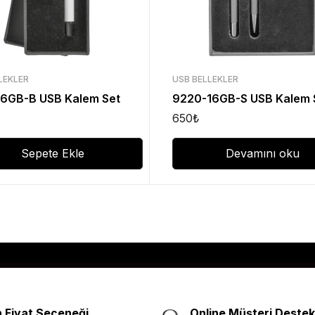
LEKLER
USB BELLEKLER
16GB-B USB Kalem Set
9220-16GB-S USB Kalem 
650
₺
Sepete Ekle
Devamını oku
 Fiyat Seçeneği
Online Müşteri Destek