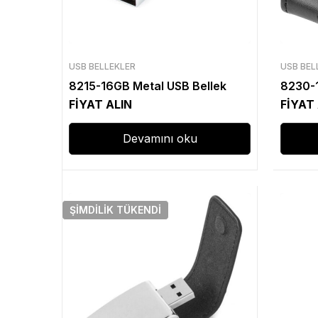
USB BELLEKLER
USB BEL
8215-16GB Metal USB Bellek
8230-1
FİYAT ALIN
FİYAT
Devamını oku
ŞIMDILIK
TÜKENDI