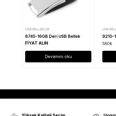
USB BELLEKLER
USB BEL
8745-16GB Deri USB Bellek
9210-
FİYAT ALIN
580
₺
Devamını oku
Yüksek Kaliteli Seçim
Uygun