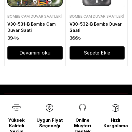
BOMBE CAM DUVAR SAATLERI
BOMBE CAM DUVAR SAATLERI
V30-531-B Bombe Cam
V30-532-B Bombe Duvar
Duvar Saati
Saati
394
₺
366
₺
Devamını oku
Sepete Ekle
Yüksek
Uygun Fiyat
Online
Hızlı
Kaliteli
Seçeneği
Müşteri
Kargolama
Seçim
Destek