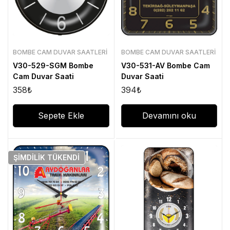
BOMBE CAM DUVAR SAATLERI
BOMBE CAM DUVAR SAATLERI
V30-529-SGM Bombe
V30-531-AV Bombe Cam
Cam Duvar Saati
Duvar Saati
358
₺
394
₺
Sepete Ekle
Devamını oku
ŞIMDILIK
TÜKENDI