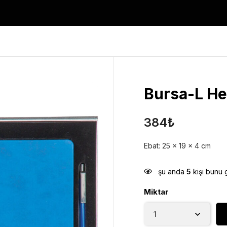
Bursa-L He
384
₺
Ebat: 25 x 19 x 4 cm
şu anda
5
kişi bunu 
Miktar