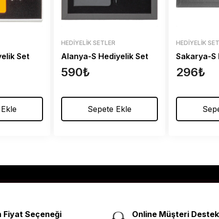
R
HEDIYELIK SETLER
HEDIYELIK SE
elik Set
Alanya-S Hediyelik Set
Sakarya-S 
590
₺
296
₺
 Ekle
Sepete Ekle
Sepe
 Fiyat Seçeneği
Online Müşteri Destek