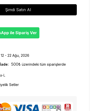
Şimdi Satın Al
pp ile Sipariş Ver
12 - 22 Ağu, 2026
500
₺
İade:
üzerindeki tüm siparişlerde
a-L
yelik Setler