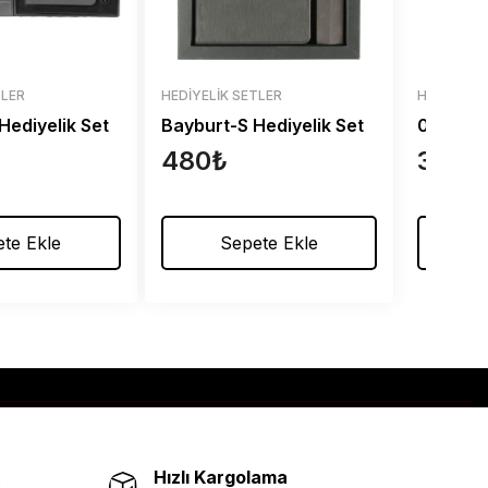
TLER
HEDIYELIK SETLER
HEDIYELIK
Hediyelik Set
Bayburt-S Hediyelik Set
0510-25
480
₺
320
₺
te Ekle
Sepete Ekle
S
Hızlı Kargolama