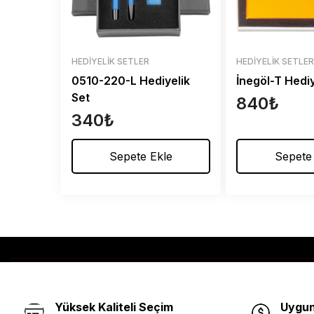
HEDIYELIK SETLER
HEDIYELIK SETLE
0510-220-L Hediyelik
İnegöl-T Hediy
Set
840
₺
340
₺
Sepete Ekle
Sepete
Yüksek Kaliteli Seçim
Uygun