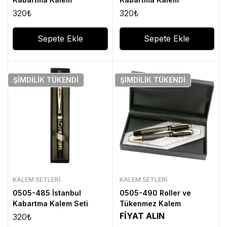
320
₺
320
₺
Sepete Ekle
Sepete Ekle
ŞIMDILIK
TÜKENDI
ŞIMDILIK
TÜKENDI
KALEM SETLERI
KALEM SETLERI
0505-485 İstanbul
0505-490 Roller ve
Kabartma Kalem Seti
Tükenmez Kalem
FİYAT ALIN
320
₺