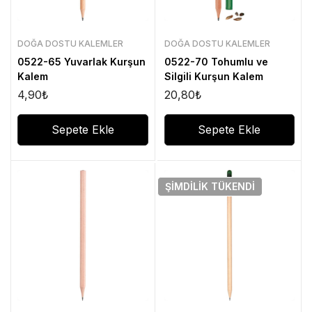
DOĞA DOSTU KALEMLER
DOĞA DOSTU KALEMLER
0522-65 Yuvarlak Kurşun
0522-70 Tohumlu ve
Kalem
Silgili Kurşun Kalem
4,90
₺
20,80
₺
Sepete Ekle
Sepete Ekle
ŞIMDILIK
TÜKENDI