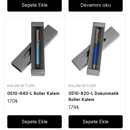
Sepete Ekle
Devamını oku
KALEM SETLERI
KALEM SETLERI
0510-640-L Roller Kalem
0510-820-L Dokunmatik
Roller Kalem
170
₺
174
₺
Sepete Ekle
Sepete Ekle