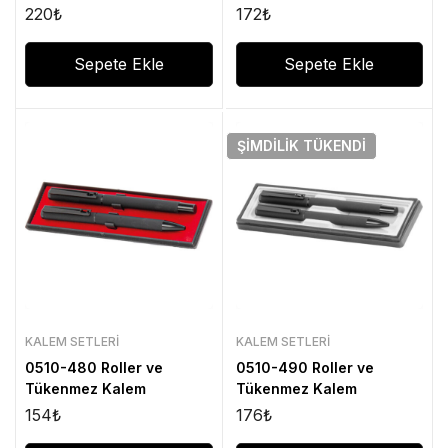
220
₺
172
₺
Sepete Ekle
Sepete Ekle
ŞIMDILIK
TÜKENDI
KALEM SETLERI
KALEM SETLERI
0510-480 Roller ve
0510-490 Roller ve
Tükenmez Kalem
Tükenmez Kalem
154
₺
176
₺