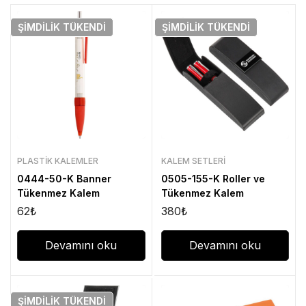
ŞIMDILIK
TÜKENDI
ŞIMDILIK
TÜKENDI
PLASTIK KALEMLER
KALEM SETLERI
0444-50-K Banner
0505-155-K Roller ve
Tükenmez Kalem
Tükenmez Kalem
62
₺
380
₺
Devamını oku
Devamını oku
ŞIMDILIK
TÜKENDI