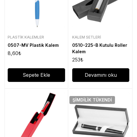
PLASTIK KALEMLER
KALEM SETLERI
0507-MV Plastik Kalem
0510-225-B Kutulu Roller
Kalem
8,60
₺
253
₺
Sepete Ekle
Devamını oku
ŞIMDILIK
TÜKENDI