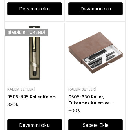
Devamını oku
Devamını oku
ŞIMDILIK
TÜKENDI
KALEM SETLERI
KALEM SETLERI
0505-495 Roller Kalem
0505-630 Roller,
Tükenmez Kalem ve
320
₺
Anahtarlık
600
₺
Devamını oku
Sepete Ekle