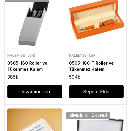
KALEM SETLERI
KALEM SETLERI
0505-160 Roller ve
0505-180-T Roller ve
Tükenmez Kalem
Tükenmez Kalem
385
₺
594
₺
Devamını oku
Sepete Ekle
ŞIMDILIK
TÜKENDI