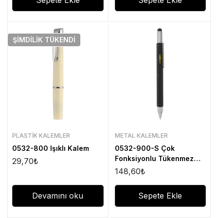
Sepete Ekle
Sepete Ekle
ŞIMDILIK
TÜKENDI
PLASTIK KALEMLER
METAL KALEMLER
0532-800 Işıklı Kalem
0532-900-S Çok
Fonksiyonlu Tükenmez
29,70
₺
Kalem
148,60
₺
Devamını oku
Sepete Ekle