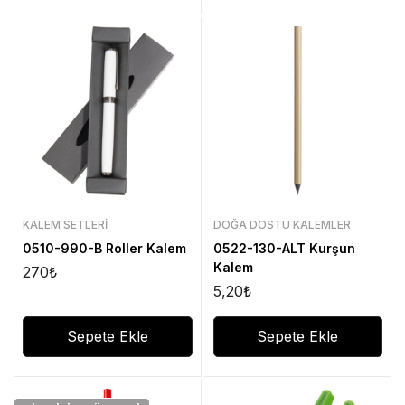
KALEM SETLERI
DOĞA DOSTU KALEMLER
0510-990-B Roller Kalem
0522-130-ALT Kurşun
Kalem
270
₺
5,20
₺
Sepete Ekle
Sepete Ekle