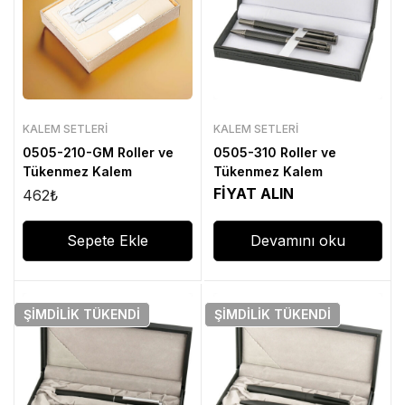
KALEM SETLERI
KALEM SETLERI
0505-210-GM Roller ve
0505-310 Roller ve
Tükenmez Kalem
Tükenmez Kalem
FİYAT ALIN
462
₺
Sepete Ekle
Devamını oku
ŞIMDILIK
TÜKENDI
ŞIMDILIK
TÜKENDI