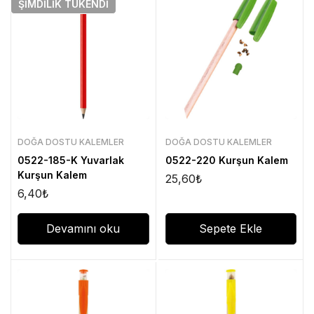
ŞIMDILIK
TÜKENDI
DOĞA DOSTU KALEMLER
DOĞA DOSTU KALEMLER
0522-185-K Yuvarlak
0522-220 Kurşun Kalem
Kurşun Kalem
25,60
₺
6,40
₺
Devamını oku
Sepete Ekle