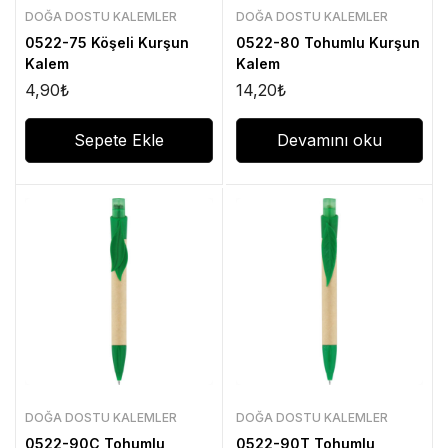
DOĞA DOSTU KALEMLER
DOĞA DOSTU KALEMLER
0522-75 Köşeli Kurşun
0522-80 Tohumlu Kurşun
Kalem
Kalem
4,90
₺
14,20
₺
Sepete Ekle
Devamını oku
DOĞA DOSTU KALEMLER
DOĞA DOSTU KALEMLER
0522-90C Tohumlu
0522-90T Tohumlu