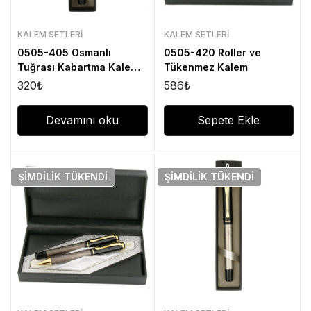
KALEM SETLERI
KALEM SETLERI
0505-405 Osmanlı
0505-420 Roller ve
Tuğrası Kabartma Kalem
Tükenmez Kalem
Seti
320
₺
586
₺
Devamını oku
Sepete Ekle
ŞIMDILIK
TÜKENDI
ŞIMDILIK
TÜKENDI