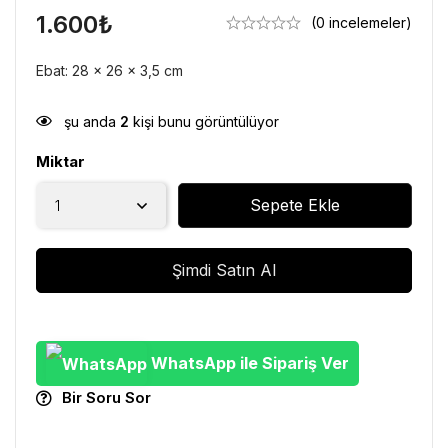
1.600
₺
(0 incelemeler)
Ebat: 28 x 26 x 3,5 cm
şu anda
2
kişi bunu görüntülüyor
Miktar
Sepete Ekle
Şimdi Satın Al
WhatsApp ile Sipariş Ver
Bir Soru Sor