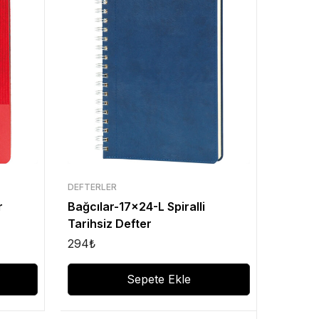
DEFTERLER
r
Bağcılar-17×24-L Spiralli
Tarihsiz Defter
294
₺
Sepete Ekle