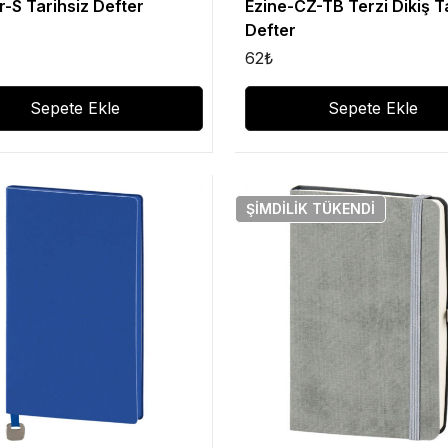
r-S Tarihsiz Defter
Ezine-CZ-TB Terzi Dikiş T
Defter
62
₺
Sepete Ekle
Sepete Ekle
ŞIMDILIK
TÜKENDI