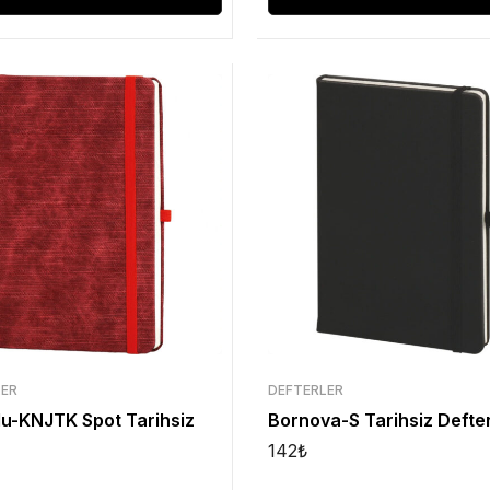
LER
DEFTERLER
u-KNJTK Spot Tarihsiz
Bornova-S Tarihsiz Defte
142
₺