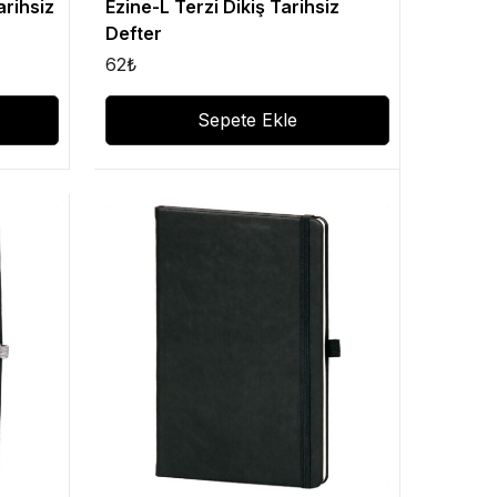
arihsiz
Ezine-L Terzi Dikiş Tarihsiz
Defter
62
₺
Sepete Ekle