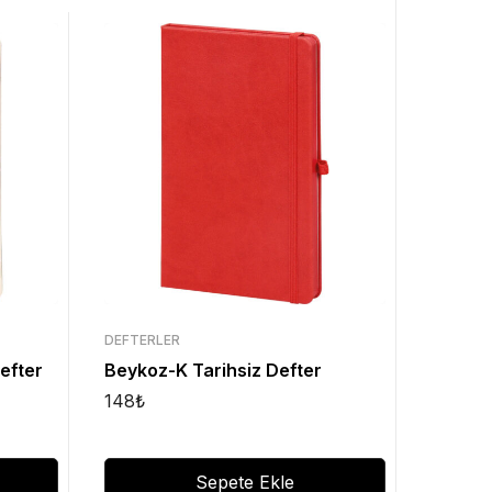
DEFTERLER
Defter
Beykoz-K Tarihsiz Defter
148
₺
Sepete Ekle