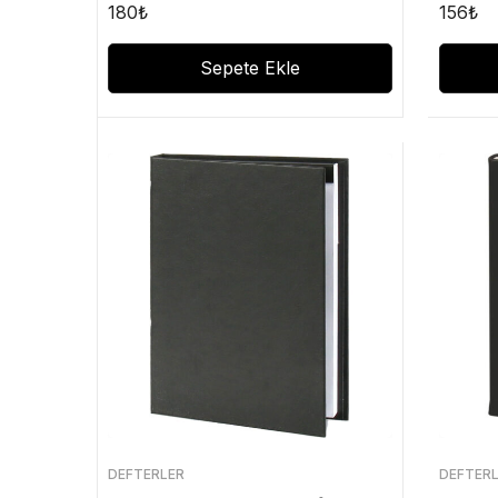
180
₺
156
₺
Sepete Ekle
DEFTERLER
DEFTER