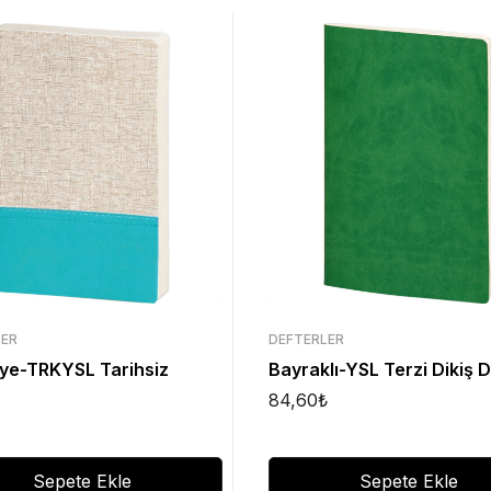
LER
DEFTERLER
ye-TRKYSL Tarihsiz
Bayraklı-YSL Terzi Dikiş 
84,60
₺
Sepete Ekle
Sepete Ekle