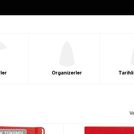
ler
Organizerler
Tarihl
Va
IK
TÜKENDI