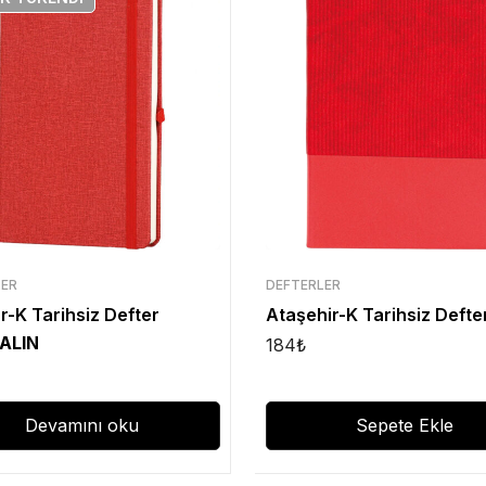
LER
DEFTERLER
r-K Tarihsiz Defter
Ataşehir-K Tarihsiz Defte
 ALIN
184
₺
Devamını oku
Sepete Ekle