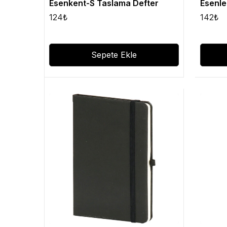
Esenkent-S Taslama Defter
Esenle
124
₺
142
₺
Sepete Ekle