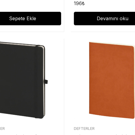
196
₺
Sepete Ekle
Devamını oku
LER
DEFTERLER