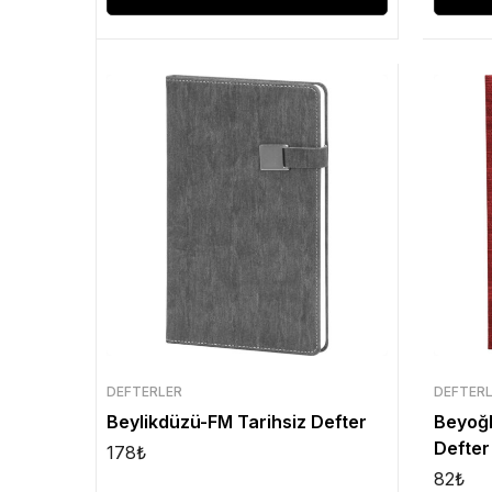
DEFTERLER
DEFTER
Beylikdüzü-FM Tarihsiz Defter
Beyoğl
Defter
178
₺
82
₺