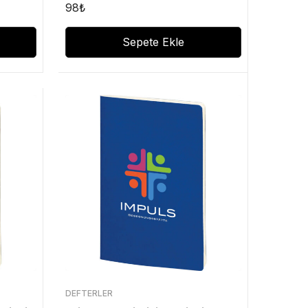
98
₺
Sepete Ekle
DEFTERLER