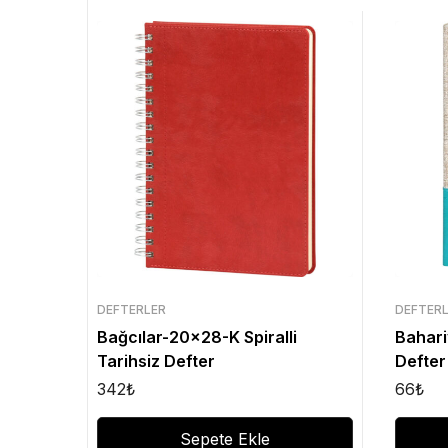
DEFTERLER
DEFTER
Bağcılar-20×28-K Spiralli
Bahari
Tarihsiz Defter
Defter
342
₺
66
₺
Sepete Ekle