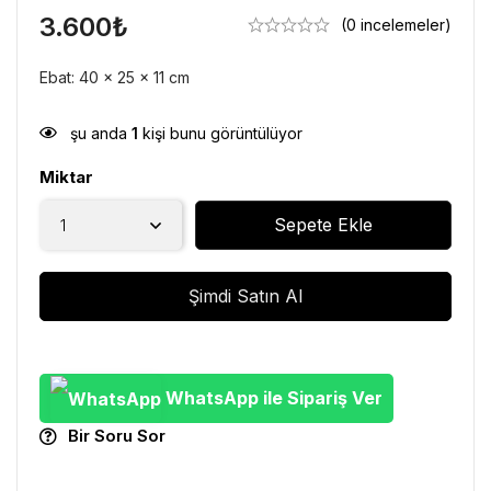
3.600
₺
(0 incelemeler)
Ebat: 40 x 25 x 11 cm
şu anda
1
kişi bunu görüntülüyor
Miktar
Sepete Ekle
Şimdi Satın Al
WhatsApp ile Sipariş Ver
Bir Soru Sor