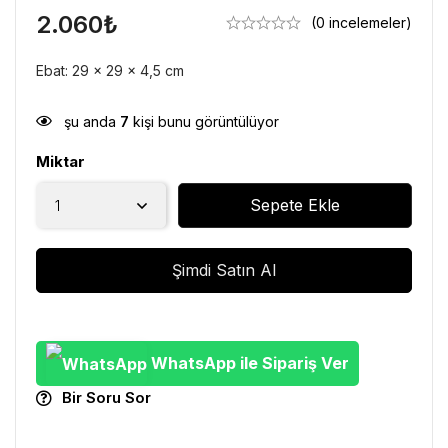
2.060
₺
(0 incelemeler)
Ebat: 29 x 29 x 4,5 cm
şu anda
7
kişi bunu görüntülüyor
Miktar
Sepete Ekle
Şimdi Satın Al
WhatsApp ile Sipariş Ver
Bir Soru Sor