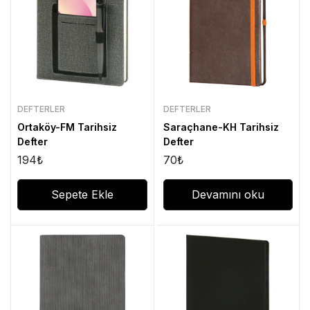
DEFTERLER
DEFTERLER
Ortaköy-FM Tarihsiz
Saraçhane-KH Tarihsiz
Defter
Defter
194
₺
70
₺
Sepete Ekle
Devamını oku