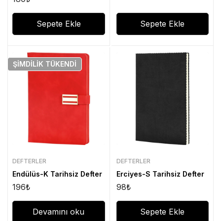
Sepete Ekle
Sepete Ekle
ŞIMDILIK
TÜKENDI
DEFTERLER
DEFTERLER
Endülüs-K Tarihsiz Defter
Erciyes-S Tarihsiz Defter
196
₺
98
₺
Devamını oku
Sepete Ekle