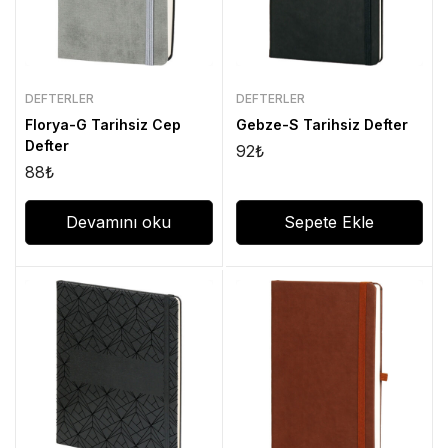
DEFTERLER
DEFTERLER
Florya-G Tarihsiz Cep
Gebze-S Tarihsiz Defter
Defter
92
₺
88
₺
Devamını oku
Sepete Ekle