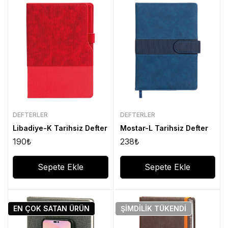
DEFTERLER
DEFTERLER
Libadiye-K Tarihsiz Defter
Mostar-L Tarihsiz Defter
190
₺
238
₺
Sepete Ekle
Sepete Ekle
EN ÇOK SATAN
ÜRÜN
ŞIMDILIK
TÜKENDI