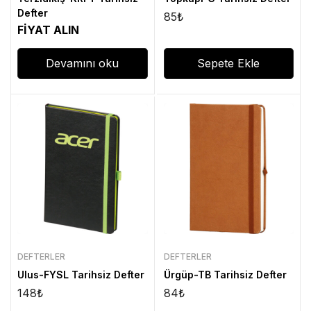
Defter
85
₺
FİYAT ALIN
Devamını oku
Sepete Ekle
DEFTERLER
DEFTERLER
Ulus-FYSL Tarihsiz Defter
Ürgüp-TB Tarihsiz Defter
148
₺
84
₺