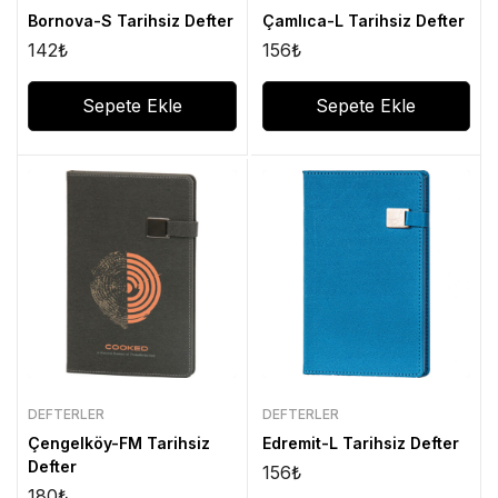
Bornova-S Tarihsiz Defter
Çamlıca-L Tarihsiz Defter
142
₺
156
₺
Sepete Ekle
Sepete Ekle
DEFTERLER
DEFTERLER
Çengelköy-FM Tarihsiz
Edremit-L Tarihsiz Defter
Defter
156
₺
180
₺