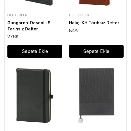
DEFTERLER
DEFTERLER
Güngören-Desenli-S
Haliç-KH Tarihsiz Defter
Tarihsiz Defter
84
₺
276
₺
Sepete Ekle
Sepete Ekle