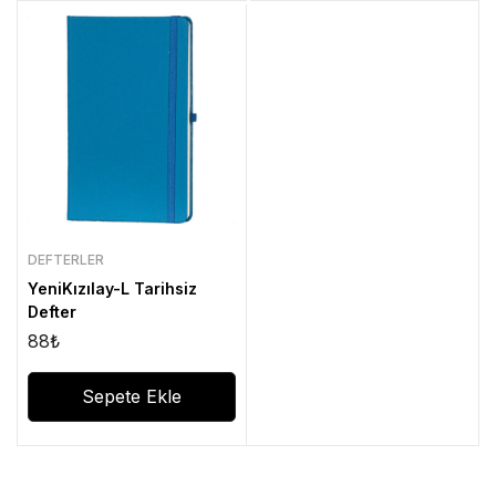
DEFTERLER
YeniKızılay-L Tarihsiz
Defter
88
₺
Sepete Ekle