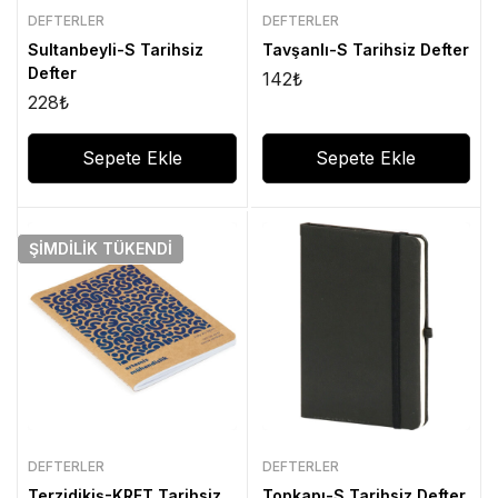
DEFTERLER
DEFTERLER
Sultanbeyli-S Tarihsiz
Tavşanlı-S Tarihsiz Defter
Defter
142
₺
228
₺
Sepete Ekle
Sepete Ekle
ŞIMDILIK
TÜKENDI
DEFTERLER
DEFTERLER
Terzidikiş-KRFT Tarihsiz
Topkapı-S Tarihsiz Defter