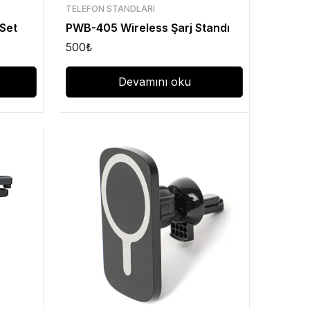
TELEFON STANDLARI
Set
PWB-405 Wireless Şarj Standı
500
₺
Devamını oku