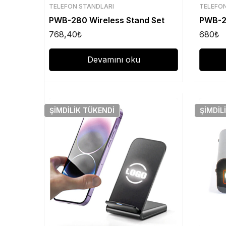
TELEFON STANDLARI
TELEFO
PWB-280 Wireless Stand Set
PWB-29
768,40
₺
680
₺
Devamını oku
ŞIMDILIK
TÜKENDI
ŞIMDIL