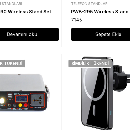
N STANDLARI
TELEFON STANDLARI
0 Wireless Stand Set
PWB-295 Wireless Stand 
714
₺
Devamını oku
Sepete Ekle
IK
TÜKENDI
ŞIMDILIK
TÜKENDI