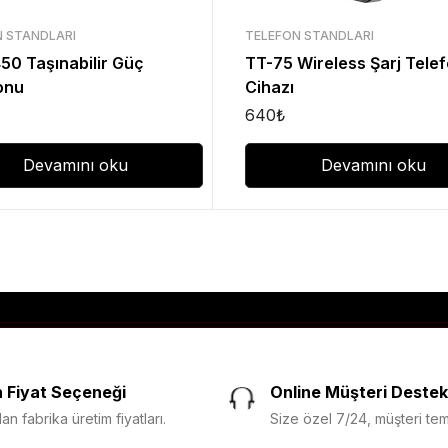
N STANDLARI
TELEFON STANDLARI
0 Taşınabilir Güç
TT-75 Wireless Şarj Tele
onu
Cihazı
640
₺
Devamını oku
Devamını oku
 Fiyat Seçeneği
Online Müşteri Destek
n fabrika üretim fiyatları.
Size özel 7/24, müşteri temsi