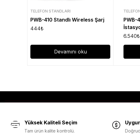
TELEFON STANDLARI
TELEFO
PWB-410 Standlı Wireless Şarj
PWB-45
İstasy
444
₺
6.540
₺
Devamını oku
Yüksek Kaliteli Seçim
Uygun
Tam ürün kalite kontrolü.
Doğruda