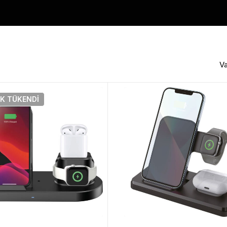
Va
IK
TÜKENDI