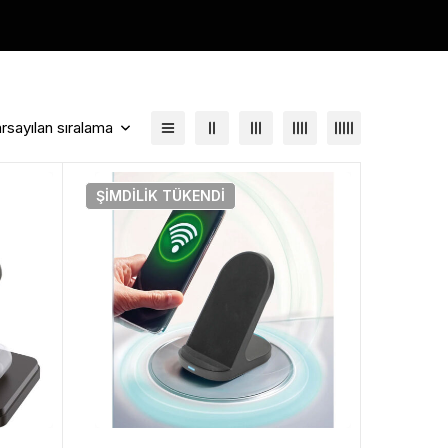
rsayılan sıralama
ŞIMDILIK
TÜKENDI