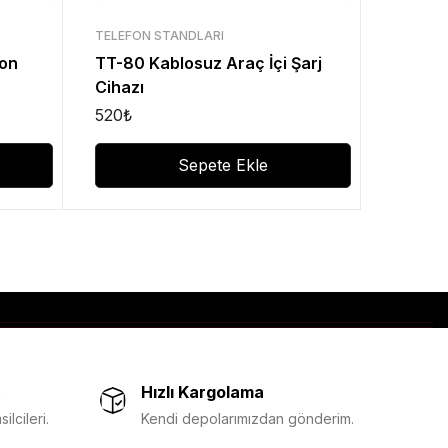
TELEFON STANDLARI
fon
TT-80 Kablosuz Araç İçi Şarj
Cihazı
520
₺
Sepete Ekle
Hızlı Kargolama
lcileri.
Kendi depolarımızdan gönderim.