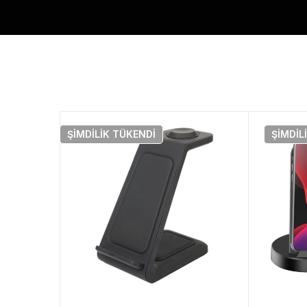
ŞIMDILIK
TÜKENDI
ŞIMDIL