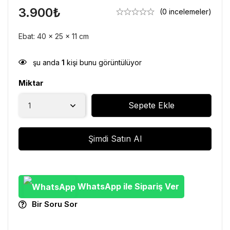
3.900
₺
(0 incelemeler)
Ebat: 40 x 25 x 11 cm
şu anda
1
kişi bunu görüntülüyor
Miktar
Sepete Ekle
Şimdi Satın Al
WhatsApp ile Sipariş Ver
Bir Soru Sor