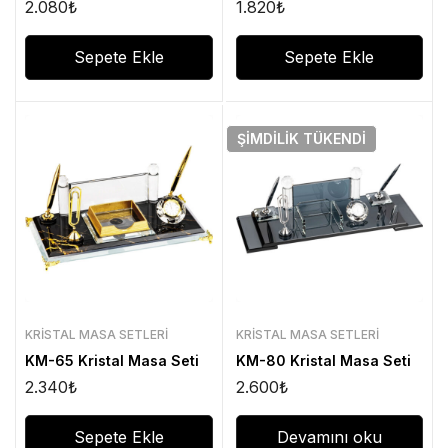
2.080
₺
1.820
₺
Sepete Ekle
Sepete Ekle
ŞIMDILIK
TÜKENDI
KRISTAL MASA SETLERI
KRISTAL MASA SETLERI
KM-65 Kristal Masa Seti
KM-80 Kristal Masa Seti
2.340
₺
2.600
₺
Sepete Ekle
Devamını oku