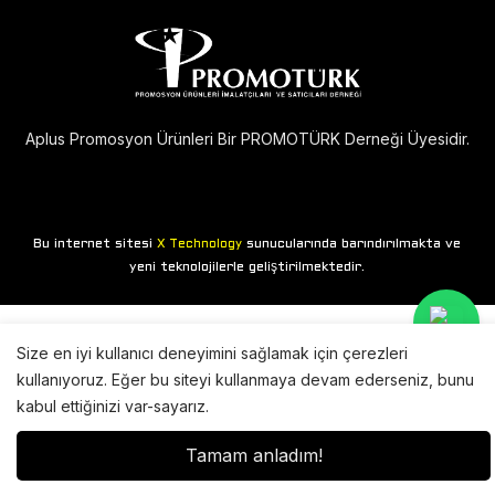
Aplus Promosyon Ürünleri Bir PROMOTÜRK Derneği Üyesidir.
Bu internet sitesi
sunucularında barındırılmakta ve
X Technology
yeni teknolojilerle geliştirilmektedir.
Size en iyi kullanıcı deneyimini sağlamak için çerezleri
kullanıyoruz. Eğer bu siteyi kullanmaya devam ederseniz, bunu
kabul ettiğinizi var-sayarız.
Tamam anladım!
Anasayfa
Mağaza
Giriş yap
Sepet
Arama