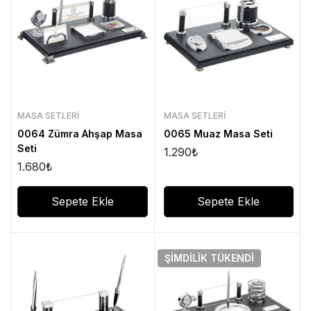
MASA SETLERI
MASA SETLERI
0064 Zümra Ahşap Masa
0065 Muaz Masa Seti
Seti
1.290
₺
1.680
₺
Sepete Ekle
Sepete Ekle
ŞIMDILIK
TÜKENDI