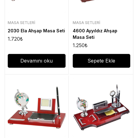
MASA SETLERI
MASA SETLERI
2030 Ela Ahşap Masa Seti
4600 Ayyıldız Ahşap
Masa Seti
1.720
₺
1.250
₺
Devamını oku
Sepete Ekle