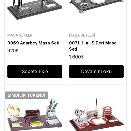
MASA SETLERI
MASA SETLERI
0069 Acarbey Masa Seti
0071 Hilal-S Deri Masa
Seti
920
₺
1.600
₺
Sepete Ekle
Devamını oku
ŞIMDILIK
TÜKENDI