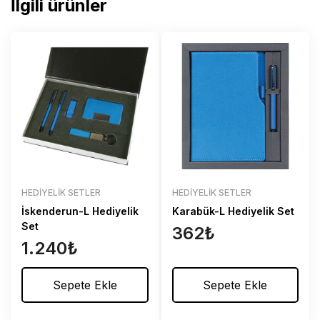
İlgili ürünler
HEDIYELIK SETLER
HEDIYELIK SETLER
İskenderun-L Hediyelik
Karabük-L Hediyelik Set
Set
362
₺
1.240
₺
Sepete Ekle
Sepete Ekle