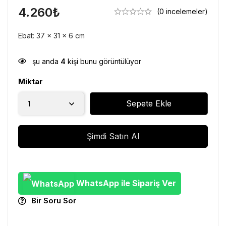
4.260
₺
(0 incelemeler)
Ebat: 37 x 31 x 6 cm
şu anda
4
kişi bunu görüntülüyor
Miktar
Sepete Ekle
Şimdi Satın Al
WhatsApp ile Sipariş Ver
Bir Soru Sor