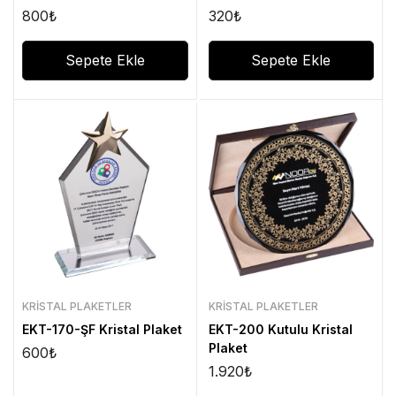
800
₺
320
₺
Sepete Ekle
Sepete Ekle
KRISTAL PLAKETLER
KRISTAL PLAKETLER
EKT-170-ŞF Kristal Plaket
EKT-200 Kutulu Kristal
Plaket
600
₺
1.920
₺