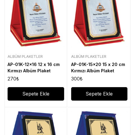
ALBÜM PLAKETLER
ALBÜM PLAKETLER
AP-01K-12×16 12 x 16 cm
AP-01K-15×20 15 x 20 cm
Kırmızı Albüm Plaket
Kırmızı Albüm Plaket
270
₺
300
₺
Sepete Ekle
Sepete Ekle