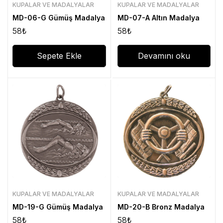
KUPALAR VE MADALYALAR
KUPALAR VE MADALYALAR
MD-06-G Gümüş Madalya
MD-07-A Altın Madalya
58
₺
58
₺
Sepete Ekle
Devamını oku
KUPALAR VE MADALYALAR
KUPALAR VE MADALYALAR
MD-19-G Gümüş Madalya
MD-20-B Bronz Madalya
58
₺
58
₺