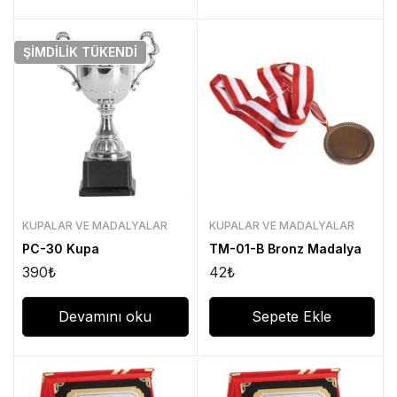
ŞIMDILIK
TÜKENDI
KUPALAR VE MADALYALAR
KUPALAR VE MADALYALAR
PC-30 Kupa
TM-01-B Bronz Madalya
390
₺
42
₺
Devamını oku
Sepete Ekle