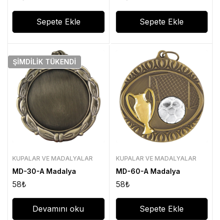
Sepete Ekle
Sepete Ekle
ŞIMDILIK
TÜKENDI
KUPALAR VE MADALYALAR
KUPALAR VE MADALYALAR
MD-30-A Madalya
MD-60-A Madalya
58
₺
58
₺
Devamını oku
Sepete Ekle