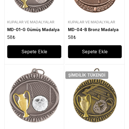
KUPALAR VE MADALYALAR
KUPALAR VE MADALYALAR
MD-01-G Gümüş Madalya
MD-04-B Bronz Madalya
58
₺
58
₺
Sepete Ekle
Sepete Ekle
ŞIMDILIK
TÜKENDI