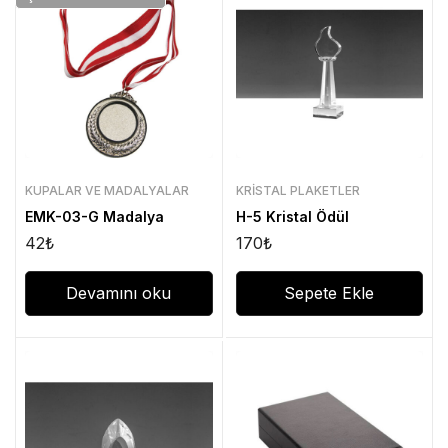
KUPALAR VE MADALYALAR
KRISTAL PLAKETLER
EMK-03-G Madalya
H-5 Kristal Ödül
42
₺
170
₺
Devamını oku
Sepete Ekle