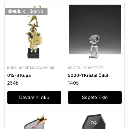
ŞIMDILIK
TÜKENDI
KUPALAR VE MADALYALAR
KRISTAL PLAKETLER
015-B Kupa
5000-1 Kristal Ödül
264
₺
140
₺
Devamını oku
Sepete Ekle