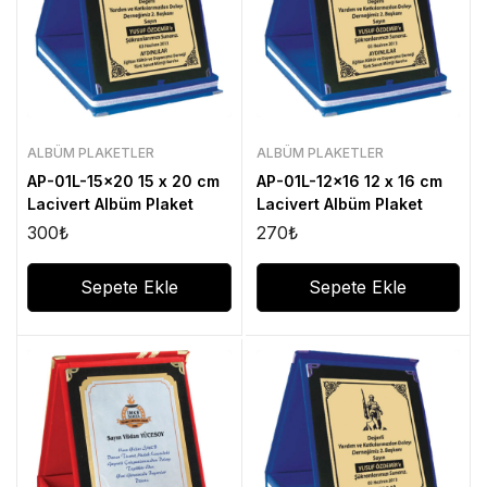
ALBÜM PLAKETLER
ALBÜM PLAKETLER
AP-01L-15×20 15 x 20 cm
AP-01L-12×16 12 x 16 cm
Lacivert Albüm Plaket
Lacivert Albüm Plaket
300
₺
270
₺
Sepete Ekle
Sepete Ekle