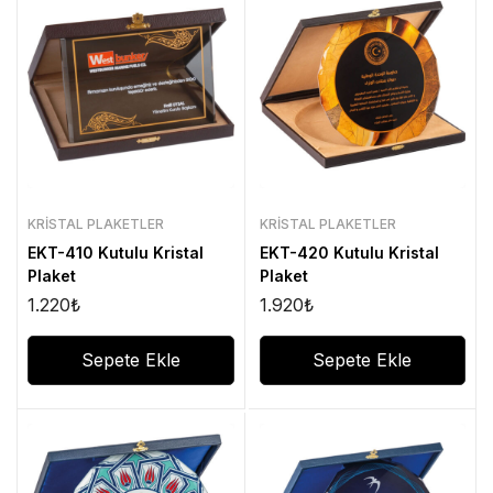
KRISTAL PLAKETLER
KRISTAL PLAKETLER
EKT-410 Kutulu Kristal
EKT-420 Kutulu Kristal
Plaket
Plaket
1.220
₺
1.920
₺
Sepete Ekle
Sepete Ekle