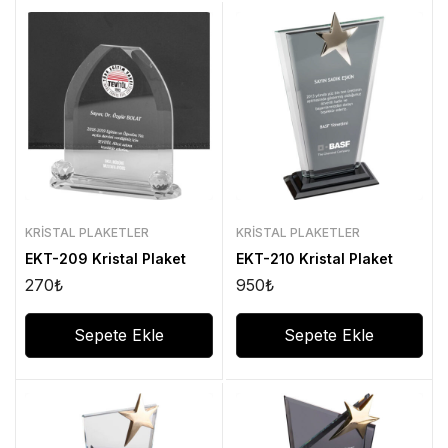
KRISTAL PLAKETLER
KRISTAL PLAKETLER
EKT-209 Kristal Plaket
EKT-210 Kristal Plaket
270
₺
950
₺
Sepete Ekle
Sepete Ekle