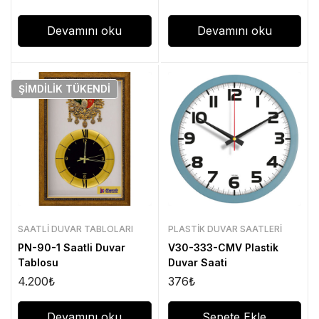
Devamını oku
Devamını oku
ŞIMDILIK
TÜKENDI
SAATLI DUVAR TABLOLARI
PLASTIK DUVAR SAATLERI
PN-90-1 Saatli Duvar
V30-333-CMV Plastik
Tablosu
Duvar Saati
4.200
₺
376
₺
Devamını oku
Sepete Ekle