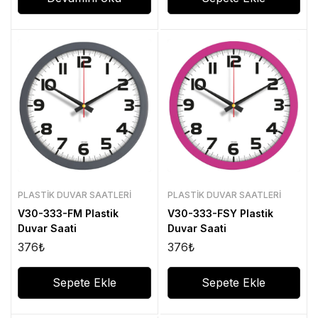
PLASTIK DUVAR SAATLERI
PLASTIK DUVAR SAATLERI
V30-333-FM Plastik
V30-333-FSY Plastik
Duvar Saati
Duvar Saati
376
₺
376
₺
Sepete Ekle
Sepete Ekle