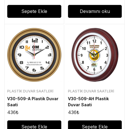
Sepete Ekle
Devamını oku
PLASTIK DUVAR SAATLERI
PLASTIK DUVAR SAATLERI
V30-509-A Plastik Duvar
V30-509-AH Plastik
Saati
Duvar Saati
436
₺
436
₺
Sepete Ekle
Sepete Ekle