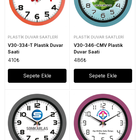
PLASTIK DUVAR SAATLERI
PLASTIK DUVAR SAATLERI
V30-334-T Plastik Duvar
V30-346-CMV Plastik
Saati
Duvar Saati
410
₺
486
₺
Sepete Ekle
Sepete Ekle