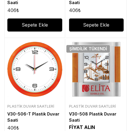
Saati
Saati
406
₺
406
₺
Sepete Ekle
Sepete Ekle
ŞIMDILIK
TÜKENDI
PLASTIK DUVAR SAATLERI
PLASTIK DUVAR SAATLERI
V30-506-T Plastik Duvar
V30-508 Plastik Duvar
Saati
Saati
FİYAT ALIN
406
₺