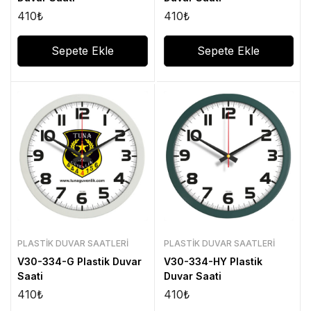
410
₺
410
₺
Sepete Ekle
Sepete Ekle
PLASTIK DUVAR SAATLERI
PLASTIK DUVAR SAATLERI
V30-334-G Plastik Duvar
V30-334-HY Plastik
Saati
Duvar Saati
410
₺
410
₺