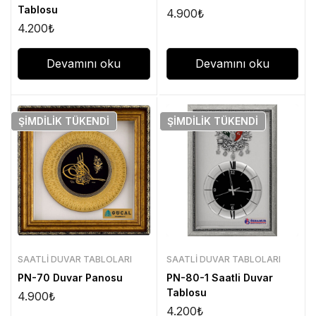
Tablosu
4.900
₺
4.200
₺
Devamını oku
Devamını oku
ŞIMDILIK
TÜKENDI
ŞIMDILIK
TÜKENDI
SAATLI DUVAR TABLOLARI
SAATLI DUVAR TABLOLARI
PN-70 Duvar Panosu
PN-80-1 Saatli Duvar
Tablosu
4.900
₺
4.200
₺