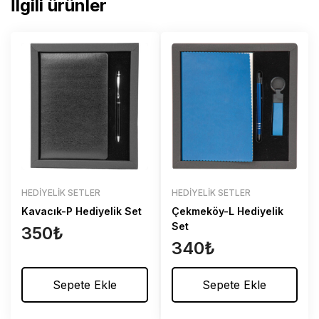
İlgili ürünler
HEDIYELIK SETLER
HEDIYELIK SETLER
Kavacık-P Hediyelik Set
Çekmeköy-L Hediyelik
Set
350
₺
340
₺
Sepete Ekle
Sepete Ekle