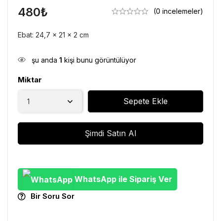
480
₺
(0 incelemeler)
Ebat: 24,7 x 21 x 2 cm
şu anda
1
kişi bunu görüntülüyor
Miktar
Sepete Ekle
Şimdi Satın Al
WhatsApp ile Sipariş Ver
Bir Soru Sor