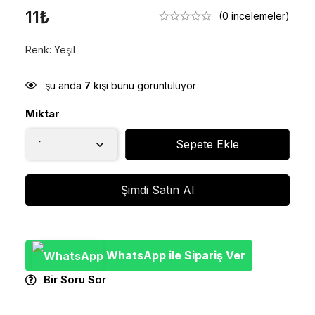
11
₺
(0 incelemeler)
Renk: Yeşil
şu anda
7
kişi bunu görüntülüyor
Miktar
Sepete Ekle
Şimdi Satın Al
WhatsApp ile Sipariş Ver
Bir Soru Sor