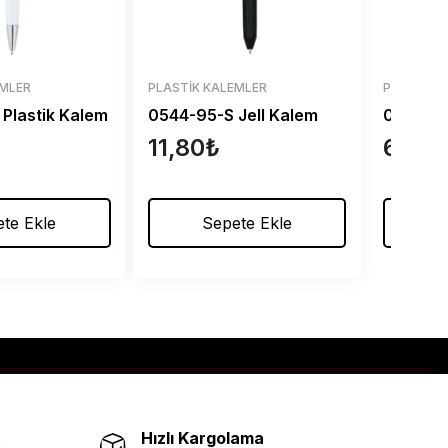
EMLER
PLASTIK KALEMLER
PLASTIK 
Plastik Kalem
0544-95-S Jell Kalem
0544-15
11,80
₺
6,70
₺
te Ekle
Sepete Ekle
S
Hızlı Kargolama