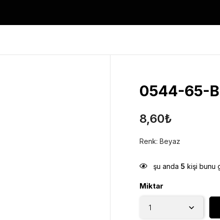
0544-65-B
8,60
₺
Renk: Beyaz
şu anda
5
kişi bunu 
Miktar