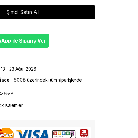
Şimdi Satın Al
pp ile Sipariş Ver
13 - 23 Ağu, 2026
500
₺
İade:
üzerindeki tüm siparişlerde
4-65-B
tik Kalemler