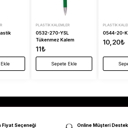
ER
PLASTIK KALEMLER
PLASTIK KAL
astik
0532-270-YSL
0544-20-K 
Tükenmez Kalem
10,20
₺
11
₺
 Ekle
Sepete Ekle
Sepe
 Fiyat Seçeneği
Online Müşteri Destek