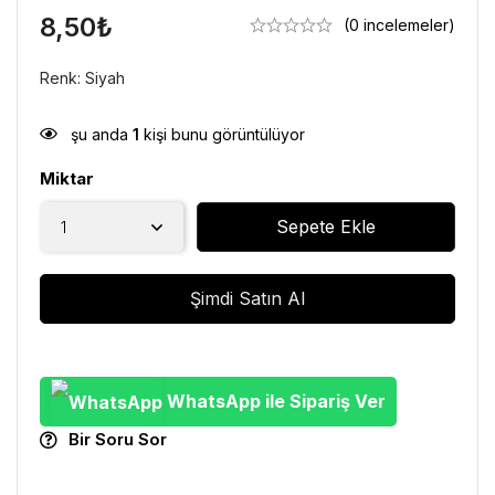
8,50
₺
(0 incelemeler)
Renk: Siyah
şu anda
1
kişi bunu görüntülüyor
Miktar
Sepete Ekle
Şimdi Satın Al
WhatsApp ile Sipariş Ver
Bir Soru Sor