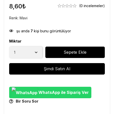
8,60
₺
(0 incelemeler)
Renk: Mavi
şu anda
7
kişi bunu görüntülüyor
Miktar
Sepete Ekle
Şimdi Satın Al
WhatsApp ile Sipariş Ver
Bir Soru Sor