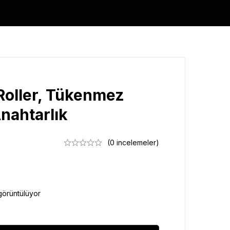
oller, Tükenmez
nahtarlık
(0 incelemeler)
görüntülüyor