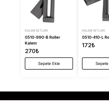
KALEM SETLERI
KALEM SETLERI
0510-990-B Roller
0510-410-L Ro
Kalem
172
₺
270
₺
Sepete Ekle
Sepete