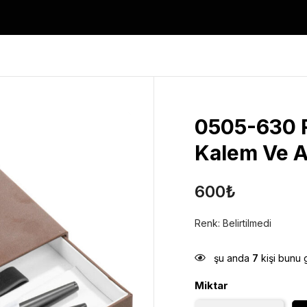
0505-630 R
Kalem Ve A
600
₺
Renk: Belirtilmedi
şu anda
7
kişi bunu 
Miktar