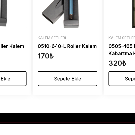
KALEM SETLERI
KALEM SETLER
ller Kalem
0510-640-L Roller Kalem
0505-465 
Kabartma 
170
₺
320
₺
 Ekle
Sepete Ekle
Sepe