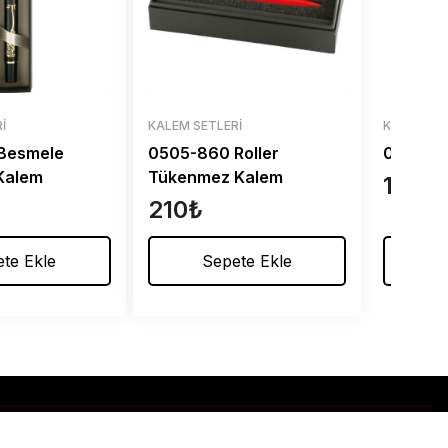
I
KALEM SETLERI
KALEM SE
Besmele
0505-860 Roller
0510-23
Kalem
Tükenmez Kalem
176
₺
210
₺
te Ekle
Sepete Ekle
S