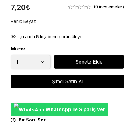
7,20
₺
(0 incelemeler)
Renk: Beyaz
şu anda
5
kişi bunu görüntülüyor
Miktar
Sepete Ekle
Şimdi Satın Al
WhatsApp ile Sipariş Ver
Bir Soru Sor