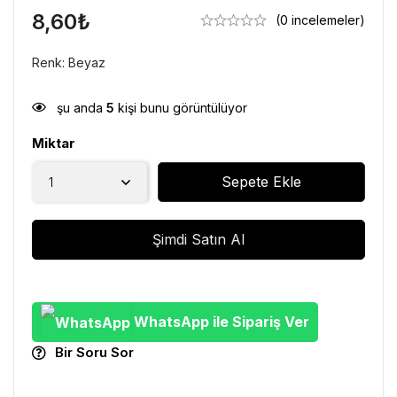
8,60
₺
(0 incelemeler)
Renk: Beyaz
şu anda
5
kişi bunu görüntülüyor
Miktar
Sepete Ekle
Şimdi Satın Al
WhatsApp ile Sipariş Ver
Bir Soru Sor