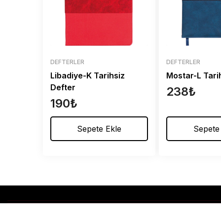
DEFTERLER
DEFTERLER
Libadiye-K Tarihsiz
Mostar-L Tari
Defter
238
₺
190
₺
Sepete Ekle
Sepete