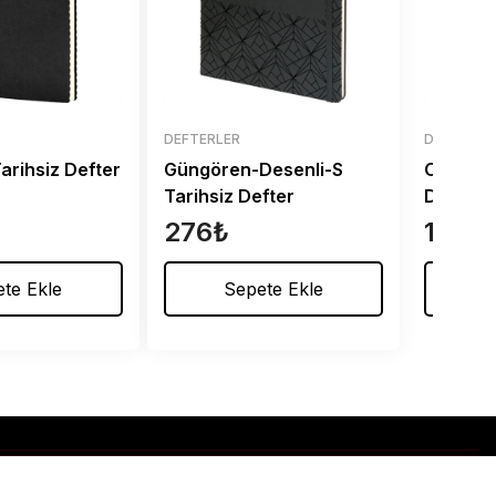
DEFTERLER
DEFTERLE
arihsiz Defter
Güngören-Desenli-S
Ortaköy
Tarihsiz Defter
Defter
276
₺
194
₺
te Ekle
Sepete Ekle
S