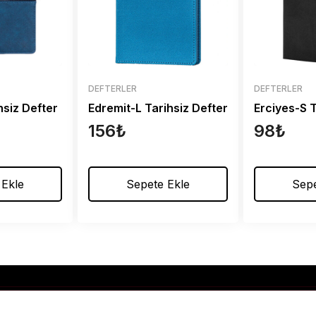
DEFTERLER
DEFTERLER
hsiz Defter
Edremit-L Tarihsiz Defter
Erciyes-S T
156
₺
98
₺
 Ekle
Sepete Ekle
Sepe