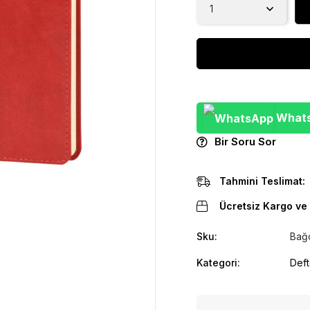
WhatsA
Bir Soru Sor
Tahmini Teslimat:
Ücretsiz Kargo ve 
Sku:
Bağc
Kategori:
Deft