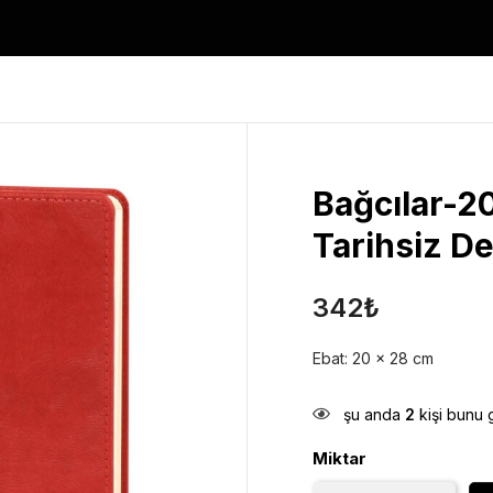
Bağcılar-20
Tarihsiz De
342
₺
Ebat: 20 x 28 cm
şu anda
2
kişi bunu 
Miktar