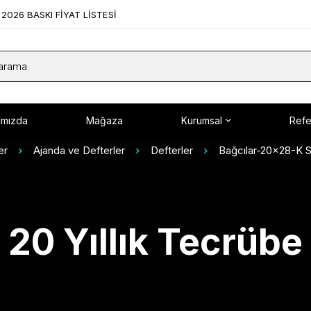
2026 BASKI FİYAT LİSTESİ
ımızda
Mağaza
Kurumsal
Refe
er
Ajanda ve Defterler
Defterler
Bağcılar-20x28-K Spi
20 Yıllık Tecrübe