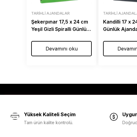
TARIHLI AJANDALAR
TARIHLI AJANDA
Şekerpınar 17,5 x 24 cm
Kandilli 17 x 
Yeşil Gizli Spiralli Günlük
Günlük Ajand
Ajanda
Devamını oku
Devamın
Yüksek Kaliteli Seçim
Uygun
Tam ürün kalite kontrolü.
Doğruda