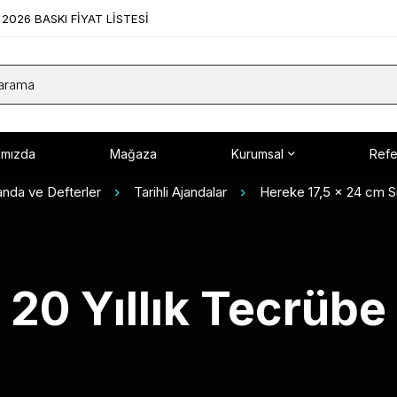
2026 BASKI FİYAT LİSTESİ
ımızda
Mağaza
Kurumsal
Refe
anda ve Defterler
Tarihli Ajandalar
Hereke 17,5 x 24 cm Siy
20 Yıllık Tecrübe