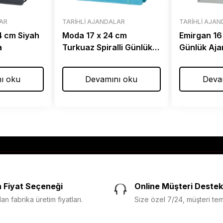
LAR
TARIHLI AJANDALAR
TARIHLI AJA
24 cm Siyah
Moda 17 x 24 cm
Emirgan 16
a
Turkuaz Spiralli Günlük
Günlük Aj
Ajanda
ı oku
Devamını oku
Deva
 Fiyat Seçeneği
Online Müşteri Destek
n fabrika üretim fiyatları.
Size özel 7/24, müşteri temsi