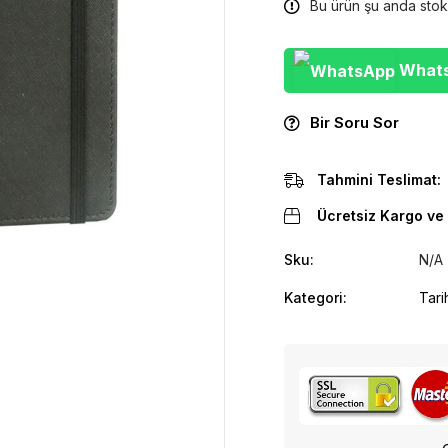
Bu ürün şu anda stok
WhatsA
Bir Soru Sor
Tahmini Teslimat:
Ücretsiz Kargo ve 
Sku:
N/A
Kategori:
Tari