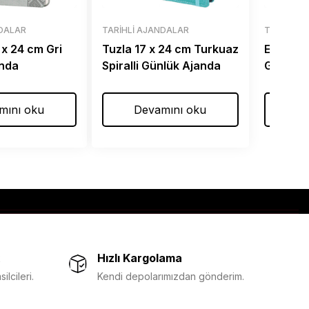
NDALAR
TARIHLI AJANDALAR
TARIHLI 
 x 24 cm Gri
Tuzla 17 x 24 cm Turkuaz
Eminönü
anda
Spiralli Günlük Ajanda
Günlük 
mını oku
Devamını oku
De
Hızlı Kargolama
lcileri.
Kendi depolarımızdan gönderim.