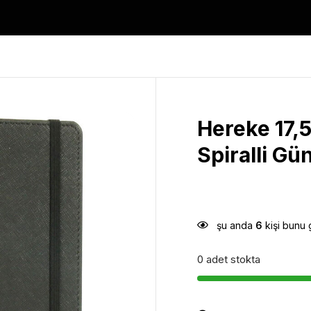
Hereke 17,5
Spiralli Gü
şu anda
6
kişi bunu 
0 adet stokta