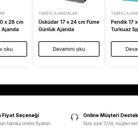
LAR
TARIHLI AJANDALAR
TARIHLI AJA
0 x 28 cm
Üsküdar 17 x 24 cm Füme
Pendik 17 
k Ajanda
Günlük Ajanda
Turkuaz Spi
Ajanda
ı oku
Devamını oku
Deva
 Fiyat Seçeneği
Online Müşteri Destek
n fabrika üretim fiyatları.
Size özel 7/24, müşteri temsi