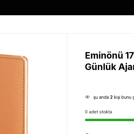
Eminönü 17
Günlük Aj
şu anda
2
kişi bunu 
0 adet stokta