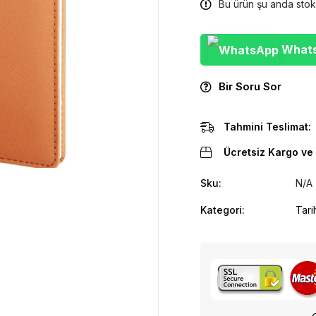
Bu ürün şu anda stok
WhatsA
Bir Soru Sor
Tahmini Teslimat:
Ücretsiz Kargo ve 
Sku:
N/A
Kategori:
Tari