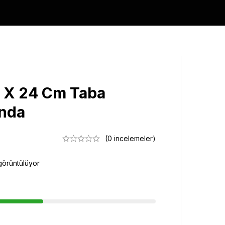
 X 24 Cm Taba
anda
(0 incelemeler)
görüntülüyor