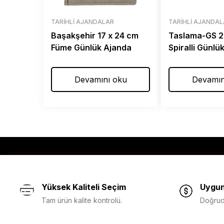
TARIHLI AJANDALAR
TARIHLI AJANDA
Başakşehir 17 x 24 cm
Taslama-GS 2
Füme Günlük Ajanda
Spiralli Günlü
Devamını oku
Devamın
Yüksek Kaliteli Seçim
Uygun
Tam ürün kalite kontrolü.
Doğruda