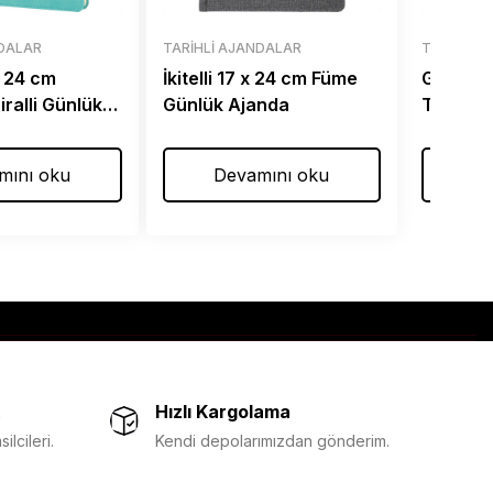
NDALAR
TARIHLI AJANDALAR
TARIHLI 
x 24 cm
İkitelli 17 x 24 cm Füme
Göztepe
ralli Günlük
Günlük Ajanda
Taba Giz
Ajanda
mını oku
Devamını oku
De
Hızlı Kargolama
lcileri.
Kendi depolarımızdan gönderim.