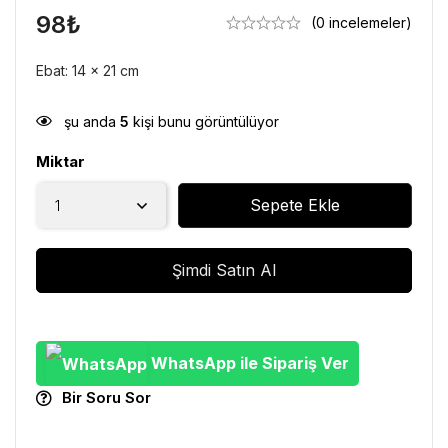
98
₺
(0 incelemeler)
Ebat: 14 x 21 cm
şu anda
5
kişi bunu görüntülüyor
Miktar
Sepete Ekle
Şimdi Satın Al
WhatsApp ile Sipariş Ver
Bir Soru Sor