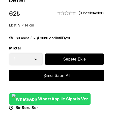
Defter
62
₺
(0 incelemeler)
Ebat: 9 x 14 cm
şu anda
3
kişi bunu görüntülüyor
Miktar
Sepete Ekle
Şimdi Satın Al
WhatsApp ile Sipariş Ver
Bir Soru Sor