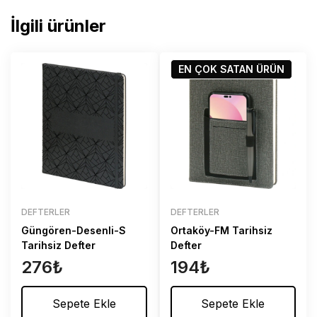
İlgili ürünler
EN ÇOK SATAN
ÜRÜN
DEFTERLER
DEFTERLER
Güngören-Desenli-S
Ortaköy-FM Tarihsiz
Tarihsiz Defter
Defter
276
₺
194
₺
Sepete Ekle
Sepete Ekle