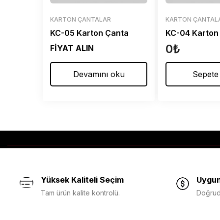
KARTON ÇANTALAR
KARTON ÇANTAL
KC-05 Karton Çanta
KC-04 Karton
0
₺
FİYAT ALIN
Devamını oku
Sepete
Yüksek Kaliteli Seçim
Uygun
Tam ürün kalite kontrolü.
Doğruda