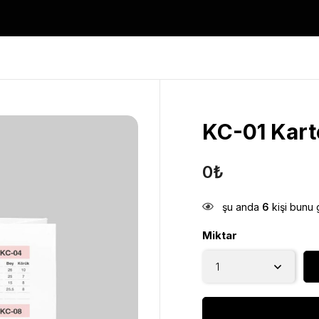
KC-01 Kart
0
₺
şu anda
6
kişi bunu 
Miktar