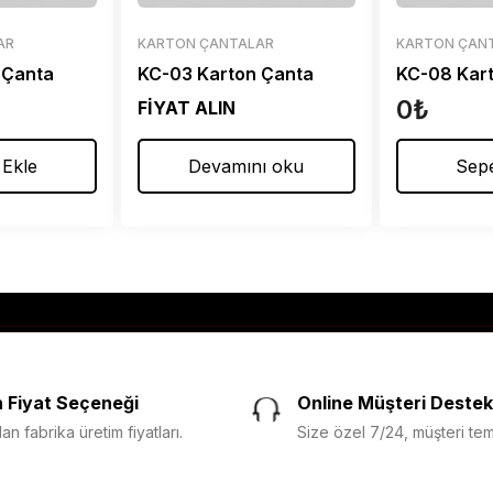
AR
KARTON ÇANTALAR
KARTON ÇAN
 Çanta
KC-03 Karton Çanta
KC-08 Kar
0
₺
FİYAT ALIN
 Ekle
Devamını oku
Sepe
 Fiyat Seçeneği
Online Müşteri Destek
n fabrika üretim fiyatları.
Size özel 7/24, müşteri temsi