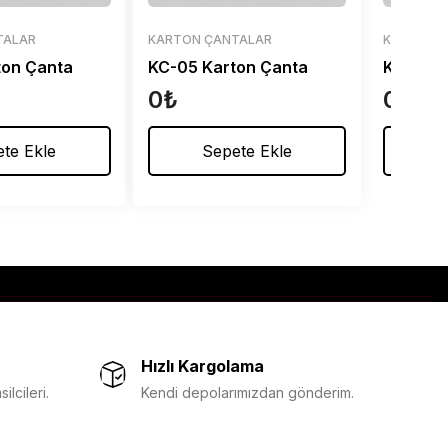
TALAR
KARTON ÇANTALAR
KARTON 
ton Çanta
KC-05 Karton Çanta
KC-06 K
0
₺
0
₺
te Ekle
Sepete Ekle
S
Hızlı Kargolama
lcileri.
Kendi depolarımızdan gönderim.