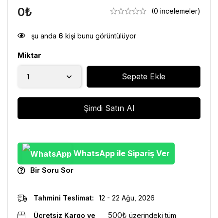
0
₺
(0 incelemeler)
şu anda
6
kişi bunu görüntülüyor
Miktar
Sepete Ekle
Şimdi Satın Al
WhatsApp ile Sipariş Ver
Bir Soru Sor
Tahmini Teslimat:
12 - 22 Ağu, 2026
500
₺
Ücretsiz Kargo ve
üzerindeki tüm