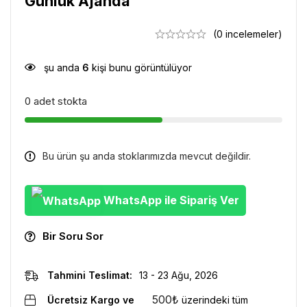
Günlük Ajanda
(0 incelemeler)
şu anda
6
kişi bunu görüntülüyor
0 adet stokta
Bu ürün şu anda stoklarımızda mevcut değildir.
WhatsApp ile Sipariş Ver
Bir Soru Sor
Tahmini Teslimat:
13 - 23 Ağu, 2026
500
₺
Ücretsiz Kargo ve
üzerindeki tüm