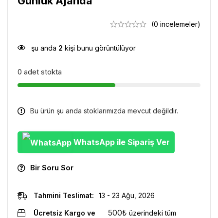
Günlük Ajanda
(0 incelemeler)
şu anda
2
kişi bunu görüntülüyor
0 adet stokta
Bu ürün şu anda stoklarımızda mevcut değildir.
WhatsApp ile Sipariş Ver
Bir Soru Sor
Tahmini Teslimat:
13 - 23 Ağu, 2026
500
₺
Ücretsiz Kargo ve
üzerindeki tüm