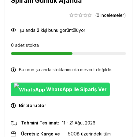
Spiralli Günlük Ajanda
(0 incelemeler)
şu anda
2
kişi bunu görüntülüyor
0 adet stokta
Bu ürün şu anda stoklarımızda mevcut değildir.
WhatsApp ile Sipariş Ver
Bir Soru Sor
Tahmini Teslimat:
11 - 21 Ağu, 2026
500
₺
Ücretsiz Kargo ve
üzerindeki tüm