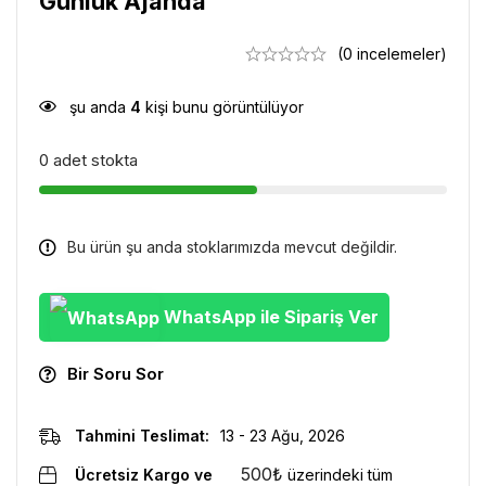
Günlük Ajanda
(0 incelemeler)
şu anda
4
kişi bunu görüntülüyor
0 adet stokta
Bu ürün şu anda stoklarımızda mevcut değildir.
WhatsApp ile Sipariş Ver
Bir Soru Sor
Tahmini Teslimat:
13 - 23 Ağu, 2026
500
₺
Ücretsiz Kargo ve
üzerindeki tüm