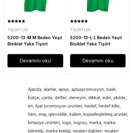
TIŞÖRTLER
TIŞÖRTLER
5200-13-M M Beden Yeşil
5200-13-L L Beden Yeşil
Bisiklet Yaka Tişört
Bisiklet Yaka Tişört
Devamını oku
Devamını oku
Ajanda
,
alanlar
,
aplus
,
apluspromosyon
,
bask
,
bütçe
,
çanta
,
defter
,
deneyim
,
dikkat
,
edin
,
ekilde
,
en
,
fuar promosyon ürünleri
,
hedef
,
hedef kitle
,
hem
,
imaj
,
işlevsellik
,
kalem
,
kişiselleştirilmiş ürünler
,
kırtasiye ürünleri
,
logo
,
logosu
,
marka
,
marka
bilinirliği
,
marka kimliği
,
müşteri ilişkileri
,
müşteri