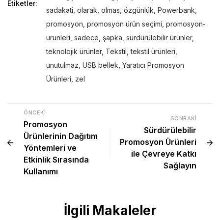
Etiketler:
sadakati
,
olarak
,
olmas
,
özgünlük
,
Powerbank
,
promosyon
,
promosyon ürün seçimi
,
promosyon-
urunleri
,
sadece
,
şapka
,
sürdürülebilir ürünler
,
teknolojik ürünler
,
Tekstil
,
tekstil ürünleri
,
unutulmaz
,
USB bellek
,
Yaratıcı Promosyon
Ürünleri
,
zel
ÖNCEKI
SONRAKI
Promosyon
Sürdürülebilir
Ürünlerinin Dağıtım
Promosyon Ürünleri
Yöntemleri ve
ile Çevreye Katkı
Etkinlik Sırasında
Sağlayın
Kullanımı
İlgili Makaleler