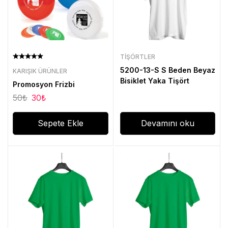
TIŞÖRTLER
5200-13-S S Beden Beyaz
KARIŞIK ÜRÜNLER
Bisiklet Yaka Tişört
Promosyon Frizbi
50
₺
30
₺
Sepete Ekle
Devamını oku