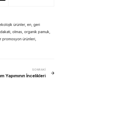
ekolojik ürünler
,
en
,
geri
adakati
,
olmas
,
organik pamuk
,
ir promosyon ürünleri
,
SONRAKI
m Yapımının İncelikleri