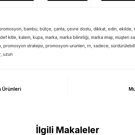
spromosyon
,
bambu
,
bütçe
,
çanta
,
çevre dostu
,
dikkat
,
edin
,
ekilde
,
def kitle
,
kalem
,
kupa
,
marka
,
marka bilinirliği
,
marka imajı
,
müşteri s
n
,
promosyon stratejisi
,
promosyon-urunleri
,
rn
,
sadece
,
sürdürülebil
r
,
uzun
 Ürünleri
Mu
İlgili Makaleler