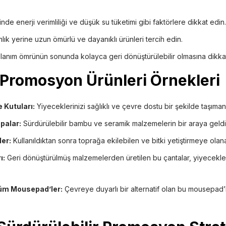
nde enerji verimliliği ve düşük su tüketimi gibi faktörlere dikkat edin.
lık yerine uzun ömürlü ve dayanıklı ürünleri tercih edin.
llanım ömrünün sonunda kolayca geri dönüştürülebilir olmasına dikka
 Promosyon Ürünleri Örnekleri
e Kutuları:
Yiyeceklerinizi sağlıklı ve çevre dostu bir şekilde taşımanı
palar:
Sürdürülebilir bambu ve seramik malzemelerin bir araya geldiği 
er:
Kullanıldıktan sonra toprağa ekilebilen ve bitki yetiştirmeye olana
ı:
Geri dönüştürülmüş malzemelerden üretilen bu çantalar, yiyecekler
şüm Mousepad’ler:
Çevreye duyarlı bir alternatif olan bu mousepad’l