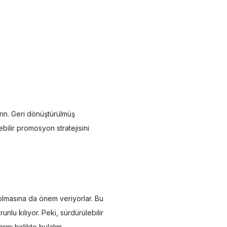
ırın. Geri dönüştürülmüş
bilir promosyon stratejisini
 olmasına da önem veriyorlar. Bu
nlu kılıyor. Peki, sürdürülebilir
nı birlikte bulalım.