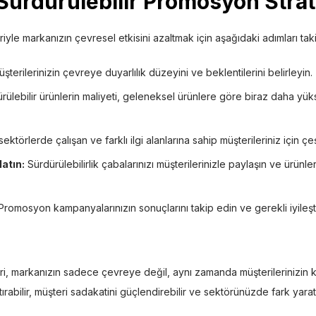
Sürdürülebilir Promosyon Strate
yle markanızın çevresel etkisini azaltmak için aşağıdaki adımları taki
şterilerinizin çevreye duyarlılık düzeyini ve beklentilerini belirleyin.
ülebilir ürünlerin maliyeti, geleneksel ürünlere göre biraz daha yüks
sektörlerde çalışan ve farklı ilgi alanlarına sahip müşterileriniz için çeş
atın:
Sürdürülebilirlik çabalarınızı müşterilerinizle paylaşın ve ürünle
romosyon kampanyalarınızın sonuçlarını takip edin ve gerekli iyileşti
ri, markanızın sadece çevreye değil, aynı zamanda müşterilerinizin 
tırabilir, müşteri sadakatini güçlendirebilir ve sektörünüzde fark yarata