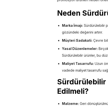
Neden Sürdürü
Marka İmajı:
Sürdürülebilir p
gözündeki değerini artırır.
Müşteri Sadakati:
Çevre bili
Yasal Düzenlemeler:
Birçok
Sürdürülebilir ürünler, bu d
Maliyet Tasarrufu:
Uzun ömü
vadede maliyet tasarrufu sağl
Sürdürülebili
Edilmeli?
Malzeme:
Geri dönüştürülmüş