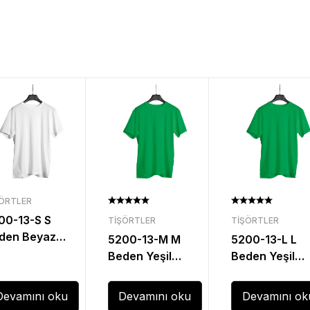
ŞÖRTLER
00-13-S S
TIŞÖRTLER
TIŞÖRTLER
den Beyaz
5200-13-M M
5200-13-L L
siklet Yaka
Beden Yeşil
Beden Yeşil
şört
Bisiklet Yaka
Bisiklet Yaka
Tişört
Tişört
Devamını oku
Devamını oku
Devamını ok