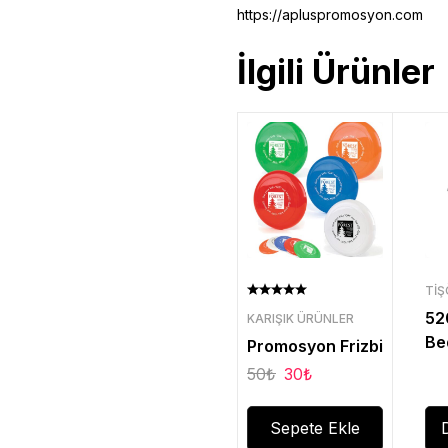
https://apluspromosyon.com
İlgili Ürünler
TI
52
KARIŞIK ÜRÜNLER
Be
Promosyon Frizbi
Bi
50
₺
30
₺
Ti
Sepete Ekle