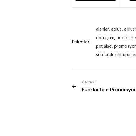
alanlar
,
aplus
,
aplu
dönüşüm
,
hedef
,
he
Etiketler:
pet şişe
,
promosyo
sürdürülebilir ürünle
ÖNCEKI
Fuarlar İçin Promosyon