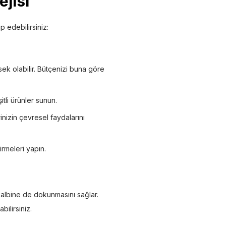
jisi
p edebilirsiniz:
ek olabilir. Bütçenizi buna göre
itli ürünler sunun.
rinizin çevresel faydalarını
rmeleri yapın.
kalbine de dokunmasını sağlar.
bilirsiniz.