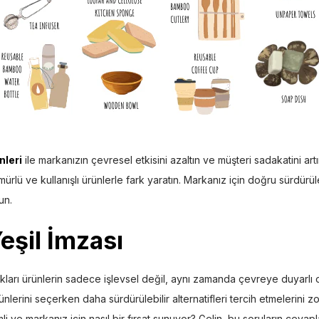
nleri
ile markanızın çevresel etkisini azaltın ve müşteri sadakatini art
lü ve kullanışlı ürünlerle fark yaratın. Markanız için doğru sürdürüle
un.
eşil İmzası
ıkları ürünlerin sadece işlevsel değil, aynı zamanda çevreye duyarlı
lerini seçerken daha sürdürülebilir alternatifleri tercih etmelerini zoru
e markanız için nasıl bir fırsat sunuyor? Gelin, bu soruların cevapları