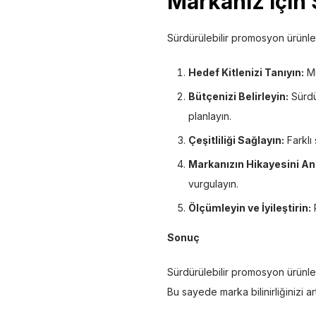
Markanız İçin 
Sürdürülebilir promosyon ürünleri
Hedef Kitlenizi Tanıyın:
Mü
Bütçenizi Belirleyin:
Sürdür
planlayın.
Çeşitliliği Sağlayın:
Farklı 
Markanızın Hikayesini Anl
vurgulayın.
Ölçümleyin ve İyileştirin:
P
Sonuç
Sürdürülebilir promosyon ürünle
Bu sayede marka bilinirliğinizi ar