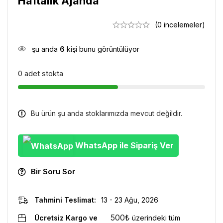
Haftalık Ajanda
(0 incelemeler)
şu anda
6
kişi bunu görüntülüyor
0 adet stokta
Bu ürün şu anda stoklarımızda mevcut değildir.
WhatsApp ile Sipariş Ver
Bir Soru Sor
Tahmini Teslimat:
13 - 23 Ağu, 2026
500
₺
Ücretsiz Kargo ve
üzerindeki tüm