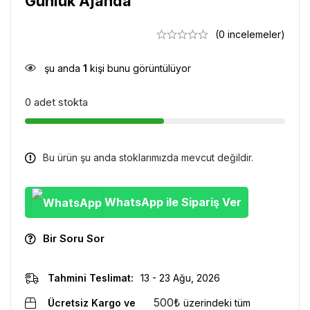
Günlük Ajanda
(0 incelemeler)
şu anda
1
kişi bunu görüntülüyor
0 adet stokta
Bu ürün şu anda stoklarımızda mevcut değildir.
WhatsApp ile Sipariş Ver
Bir Soru Sor
Tahmini Teslimat:
13 - 23 Ağu, 2026
500
₺
Ücretsiz Kargo ve
üzerindeki tüm