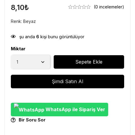
8,10
₺
(0 incelemeler)
Renk: Beyaz
şu anda
6
kişi bunu görüntülüyor
Miktar
Sepete Ekle
Şimdi Satın Al
WhatsApp ile Sipariş Ver
Bir Soru Sor