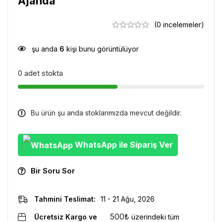
Ajanda
(0 incelemeler)
şu anda
6
kişi bunu görüntülüyor
0 adet stokta
Bu ürün şu anda stoklarımızda mevcut değildir.
WhatsApp ile Sipariş Ver
Bir Soru Sor
Tahmini Teslimat:
11 - 21 Ağu, 2026
500
₺
Ücretsiz Kargo ve
üzerindeki tüm