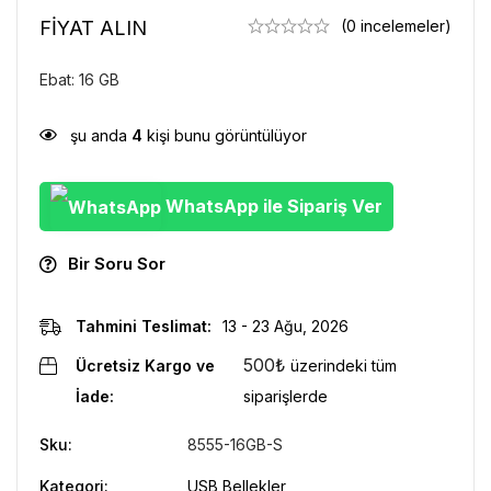
FİYAT ALIN
(0 incelemeler)
Ebat: 16 GB
şu anda
4
kişi bunu görüntülüyor
WhatsApp ile Sipariş Ver
Bir Soru Sor
Tahmini Teslimat:
13 - 23 Ağu, 2026
500
₺
Ücretsiz Kargo ve
üzerindeki tüm
İade:
siparişlerde
Sku:
8555-16GB-S
Kategori:
USB Bellekler