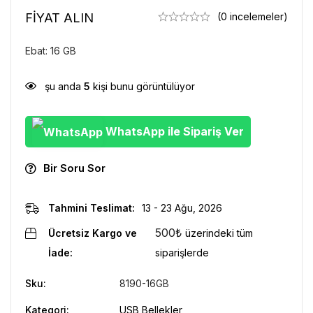
FİYAT ALIN
(0 incelemeler)
Ebat: 16 GB
şu anda
5
kişi bunu görüntülüyor
WhatsApp ile Sipariş Ver
Bir Soru Sor
Tahmini Teslimat:
13 - 23 Ağu, 2026
500
₺
Ücretsiz Kargo ve
üzerindeki tüm
İade:
siparişlerde
Sku:
8190-16GB
Kategori:
USB Bellekler