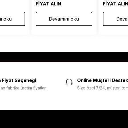
FİYAT ALIN
FİYAT ALI
ı oku
Devamını oku
Deva
 Fiyat Seçeneği
Online Müşteri Destek
n fabrika üretim fiyatları.
Size özel 7/24, müşteri temsi