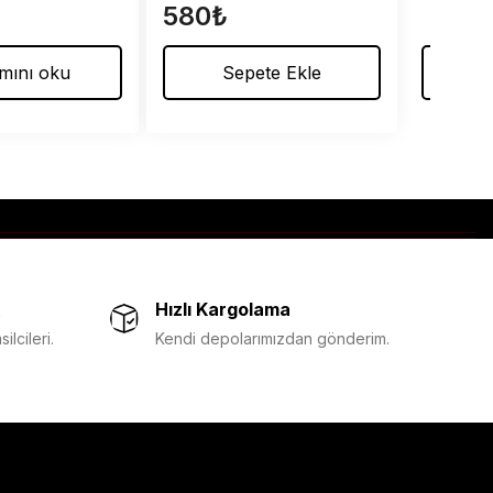
580
₺
N
mını oku
Sepete Ekle
De
Hızlı Kargolama
lcileri.
Kendi depolarımızdan gönderim.