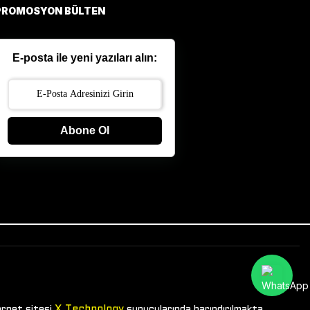
PROMOSYON BÜLTEN
E-posta ile yeni yazıları alın:
Abone Ol
X Technology
ernet sitesi
sunucularında barındırılmakta