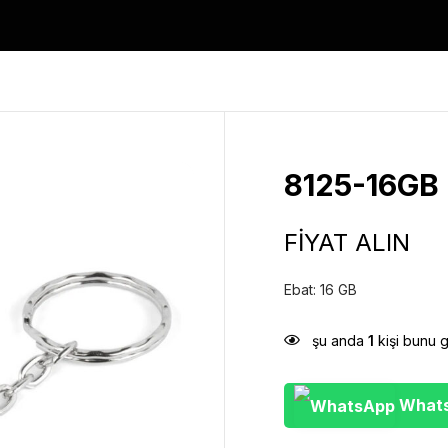
8125-16GB 
FİYAT ALIN
Ebat: 16 GB
şu anda
1
kişi bunu 
WhatsA