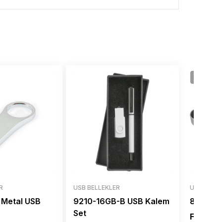
ŞIMDIL
R
USB BELLEKLER
USB BELL
 Metal USB
9210-16GB-B USB Kalem
8118-16
Set
FİYAT A