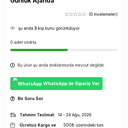
Günlük Ajanda
(0 incelemeler)
şu anda
3
kişi bunu görüntülüyor
0 adet stokta
Bu ürün şu anda stoklarımızda mevcut değildir.
WhatsApp ile Sipariş Ver
Bir Soru Sor
Tahmini Teslimat:
14 - 24 Ağu, 2026
500
₺
Ücretsiz Kargo ve
üzerindeki tüm