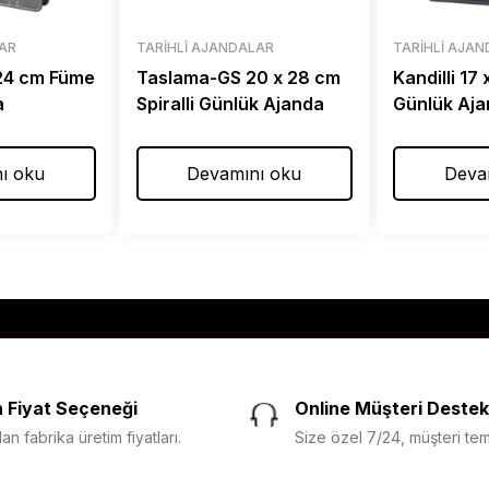
LAR
TARIHLI AJANDALAR
TARIHLI AJA
 24 cm Füme
Taslama-GS 20 x 28 cm
Kandilli 17
a
Spiralli Günlük Ajanda
Günlük Aj
ı oku
Devamını oku
Deva
 Fiyat Seçeneği
Online Müşteri Destek
n fabrika üretim fiyatları.
Size özel 7/24, müşteri temsi