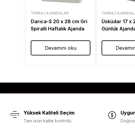
TARIHLI AJANDALAR
TARIHLI AJANDA
Darıca-S 20 x 28 cm Gri
Üsküdar 17 x
Spiralli Haftalık Ajanda
Günlük Ajand
Devamını oku
Devamın
Yüksek Kaliteli Seçim
Uygun
Tam ürün kalite kontrolü.
Doğruda