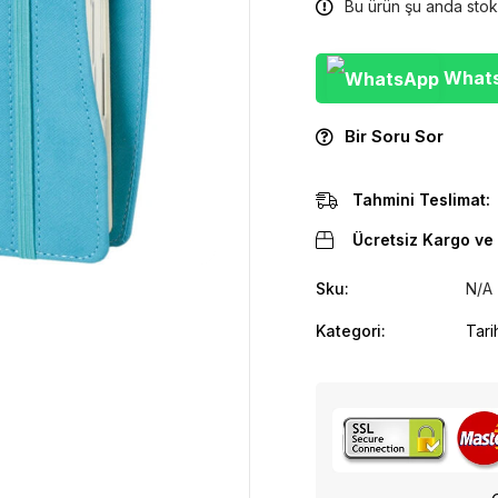
Bu ürün şu anda stok
WhatsA
Bir Soru Sor
Tahmini Teslimat:
Ücretsiz Kargo ve 
Sku:
N/A
Kategori:
Tari