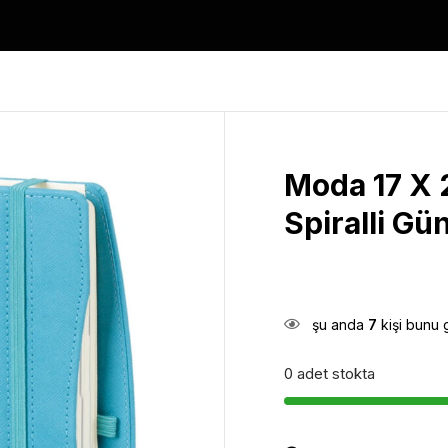
Moda 17 X
Spiralli Gü
şu anda
7
kişi bunu 
0 adet stokta