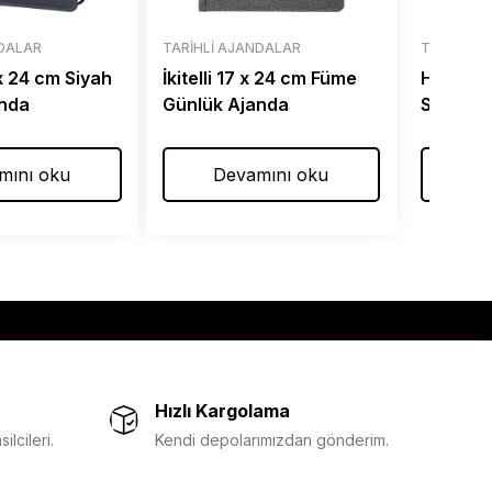
NDALAR
TARIHLI AJANDALAR
TARIHLI 
 x 24 cm Siyah
İkitelli 17 x 24 cm Füme
Hereke 
anda
Günlük Ajanda
Siyah Gi
Ajanda
mını oku
Devamını oku
De
Hızlı Kargolama
lcileri.
Kendi depolarımızdan gönderim.