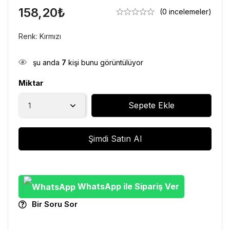
158,20
₺
(0 incelemeler)
Renk: Kırmızı
şu anda
7
kişi bunu görüntülüyor
Miktar
Sepete Ekle
Şimdi Satın Al
WhatsApp ile Sipariş Ver
Bir Soru Sor